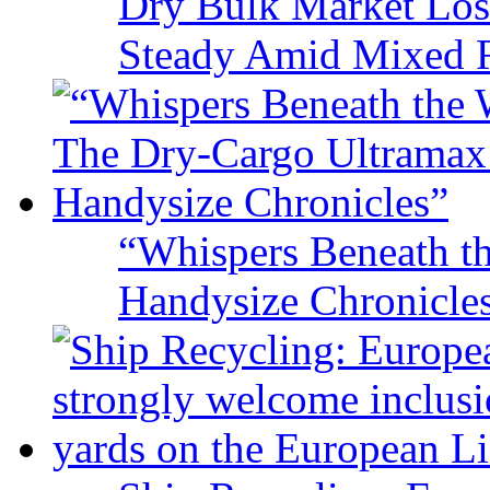
Dry Bulk Market Los
Steady Amid Mixed R
“Whispers Beneath t
Handysize Chronicle