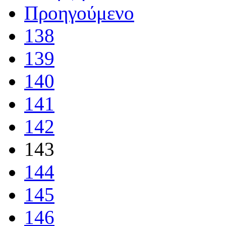
Προηγούμενο
138
139
140
141
142
143
144
145
146