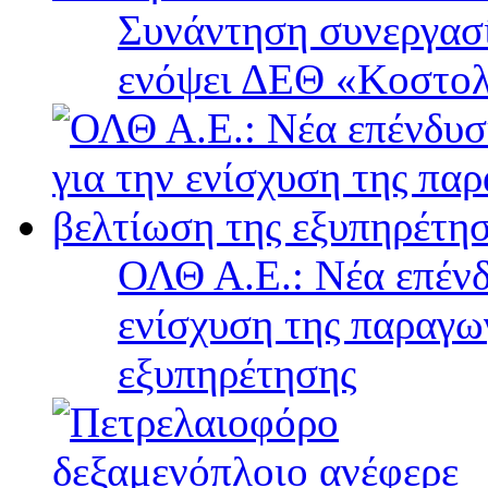
Συνάντηση συνεργασί
ενόψει ΔΕΘ «Κοστολ
ΟΛΘ Α.Ε.: Νέα επένδ
ενίσχυση της παραγω
εξυπηρέτησης