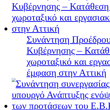
Συνάντηση Προέδρου
Κυβέρνησης – Κατάθε
χωροταξικό και εργα
έμφαση στην Αττική