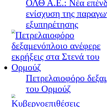
ΟΛΘ Α.Ε.: Νέα επένδ
ενίσχυση της παραγω
εξυπηρέτησης
Πετρελαιοφόρο δεξαμ
του Ορμούζ