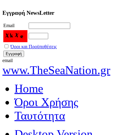
Εγγραφή NewsLetter
Email
Όροι και Προϋποθέσεις
email
www.TheSeaNation.gr
Home
Όροι Χρήσης
Ταυτότητα
Desktop Version