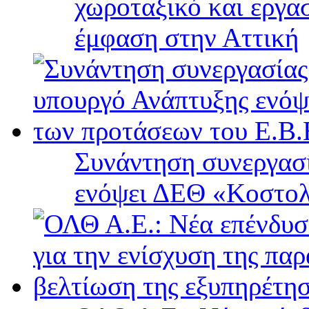
χωροταξικό και εργα
έμφαση στην Αττική
Συνάντηση συνεργασί
ενόψει ΔΕΘ «Κοστολ