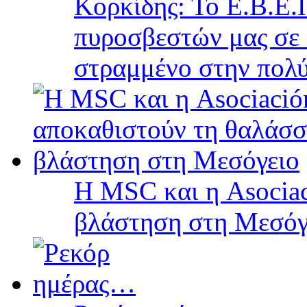
Κορκίδης: Το Ε.Β.Ε.Π
πυροσβεστών μας σε 
στραμμένο στην πολύ
Η MSC και η Asociac
βλάστηση στη Μεσόγ