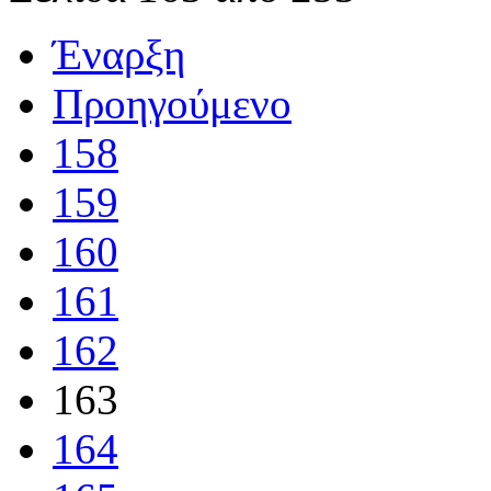
Έναρξη
Προηγούμενο
158
159
160
161
162
163
164