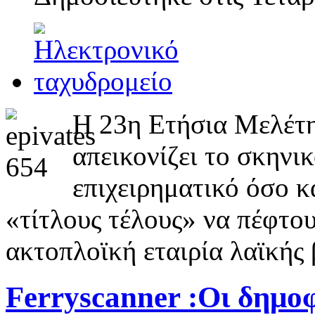
H 23η Ετήσια Μελέτη
απεικονίζει το σκην
επιχειρηματικό όσο κ
«τίτλους τέλους» να πέφτου
ακτοπλοϊκή εταιρία λαϊκής
Ferryscanner :Oι δημοφ