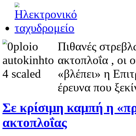
Πιθανές στρεβλώ
ακτοπλοΐα , οι 
«βλέπει» η Επι
έρευνα που ξεκί
Σε κρίσιμη καμπή η «π
ακτοπλοΐας