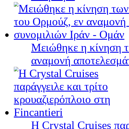
Μειώθηκε η κίνηση τ
αναμονή αποτελεσμά
Η Crystal Cruises πα