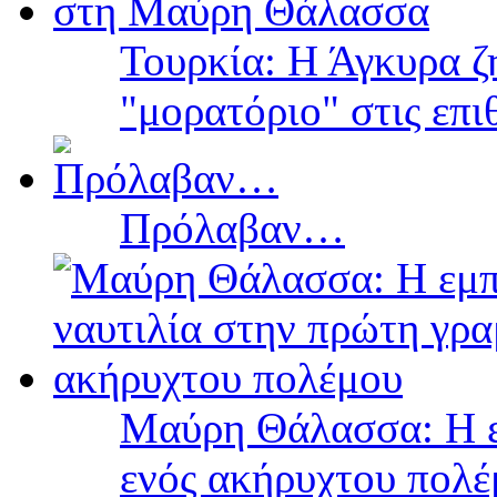
Τουρκία: Η Άγκυρα ζ
"μορατόριο" στις επ
Πρόλαβαν…
Μαύρη Θάλασσα: Η ε
ενός ακήρυχτου πολ