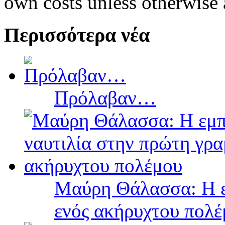
own costs unless otherwise 
Περισσότερα νέα
Πρόλαβαν…
Μαύρη Θάλασσα: Η ε
ενός ακήρυχτου πολ