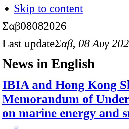
Skip to content
Σαβ
08
08
2026
Last update
Σαβ, 08 Αυγ 20
News in English
IBIA and Hong Kong Sh
Memorandum of Underst
on marine energy and s