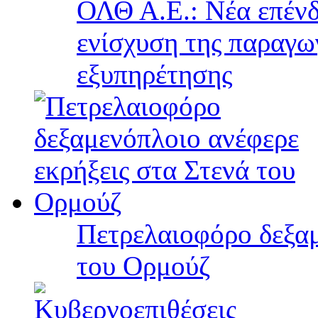
ΟΛΘ Α.Ε.: Νέα επένδ
ενίσχυση της παραγω
εξυπηρέτησης
Πετρελαιοφόρο δεξαμ
του Ορμούζ