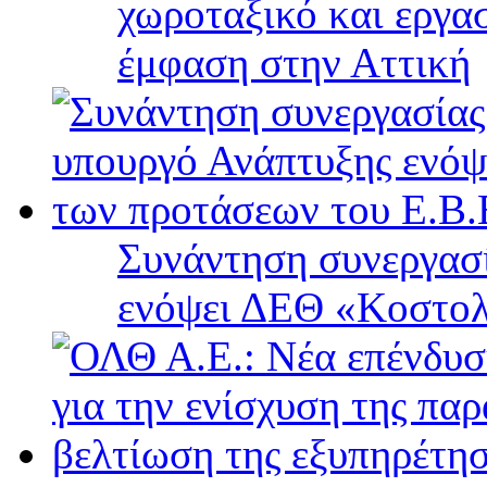
χωροταξικό και εργα
έμφαση στην Αττική
Συνάντηση συνεργασί
ενόψει ΔΕΘ «Κοστολ