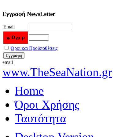
Εγγραφή NewsLetter
Email
Όροι και Προϋποθέσεις
email
www.TheSeaNation.gr
Home
Όροι Χρήσης
Ταυτότητα
Desktop Version