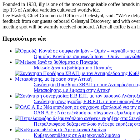
Founded in 1933, illy is one of the most recognisable coffee brands in
top 1% of Arabica varieties cultivated worldwide.
Lee Haslett, Chief Commercial Officer at Celestyal, said: “We’re deli
feedback from our guests onboard Celestyal Discovery, and with over 8
meeting spot will be warmly received onboard. After all coffee is an int
Περισσότερα νέα
Ορμούζ: Κοντά σε συμφωνία Ιράν – Ομάν – «αγκάθι» 
Μείωσε ξανά τα βυθίσματα ο Παναμάς
Συνάντηση Προέδρου ΣΒΑΠ με τον Αντιπρόεδρο της 
Μεταποίησης, με έμφαση στην Αττική
Συνάντηση συνεργασίας Ε.Β.Ε.Π. με τον υπουργό 
ΟΛΘ Α.Ε.: Νέα επένδυση σε σύγχρονο εξοπλισμό για
Πετρελαιοφόρο δεξαμενόπλοιο ανέφερε εκρήξεις στ
Κυβερνοεπιθέσεις σε Αμερικανικά λιμάνια