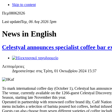
Skip to content
Πεμ
08
06
2026
Last update
Πεμ, 06 Αυγ 2026 5pm
News in English
Celestyal announces specialist coffee bar 
Λεπτομέρειες
Δημοσιεύτηκε στις Τρίτη, 01 Οκτωβρίου 2024 15:37
To mark international coffee day (October 1), Celestyal has announced
The venue, currently available on the 1266-guest Celestyal Discovery,
Season, starting late November this year.
Operated in partnership with renowned coffee brand illy, Café Nation o
menu includes a selection of barista poured hot coffees, herbal infuse
Guests can also choose from seven different varieties of coffee includ