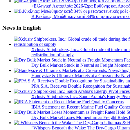
«Ελληνική Ακτοπλοΐα 2026-Ώρα Ευθύνης και Αποφά
B.Κικίλιας: Μειώθηκαν κατά 34% οι μεταναστευτικέ
News In English
Xclusiv Shipbrokers, Inc.: Global crude oil trade duri
redistribution of supply
Dry Bulk Market Stuck in Neutral as Freight Momen
Handysize & Ultramax Markets at a Crossroads: Navig
PPA S.A. Receives Double Recognition for Sustainabi
Xclusiv Shipbrokers Inc.: Saudi Arabia's Energy Piv
IBIA Statement on Recent Marine Fuel Quality Conc
Dry Bulk Market Loses Momentum as Freight Rates 
“Whispers Beneath the Wake: The Dry‑Cargo Ultram