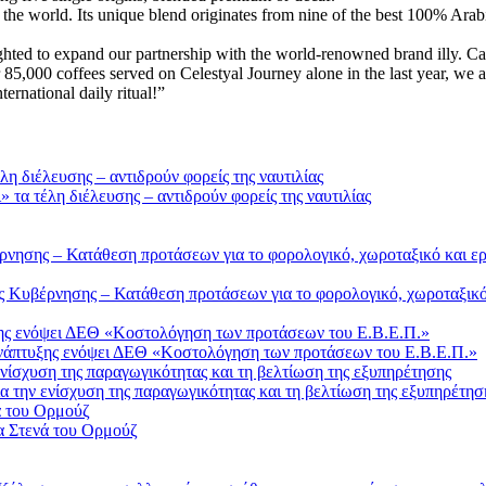
 the world. Its unique blend originates from nine of the best 100% Arabi
ghted to expand our partnership with the world-renowned brand illy. Ca
5,000 coffees served on Celestyal Journey alone in the last year, we ar
ernational daily ritual!”
τα τέλη διέλευσης – αντιδρούν φορείς της ναυτιλίας
Κυβέρνησης – Κατάθεση προτάσεων για το φορολογικό, χωροταξικό 
Ανάπτυξης ενόψει ΔΕΘ «Κοστολόγηση των προτάσεων του Ε.Β.Ε.Π.»
 την ενίσχυση της παραγωγικότητας και τη βελτίωση της εξυπηρέτησ
α Στενά του Ορμούζ