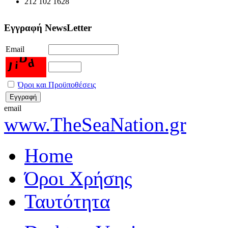
212 102 1628
Εγγραφή NewsLetter
Email
Όροι και Προϋποθέσεις
email
www.TheSeaNation.gr
Home
Όροι Χρήσης
Ταυτότητα