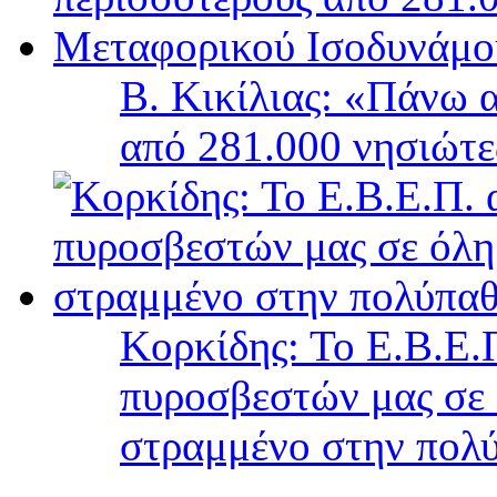
Β. Κικίλιας: «Πάνω 
από 281.000 νησιώτ
Κορκίδης: Το Ε.Β.Ε.Π
πυροσβεστών μας σε 
στραμμένο στην πολύ