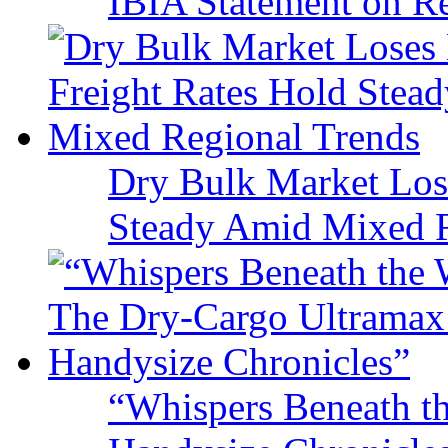
IBIA Statement on Re
Dry Bulk Market Los
Steady Amid Mixed R
“Whispers Beneath t