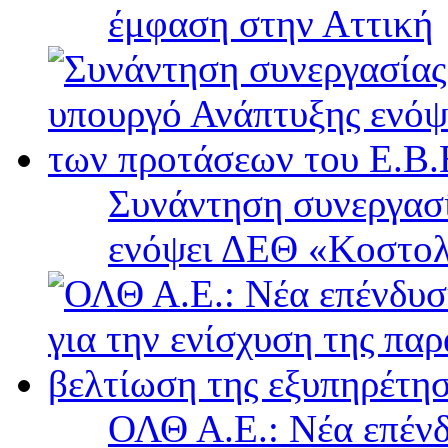
έμφαση στην Αττική
Συνάντηση συνεργασί
ενόψει ΔΕΘ «Κοστολ
ΟΛΘ Α.Ε.: Νέα επένδ