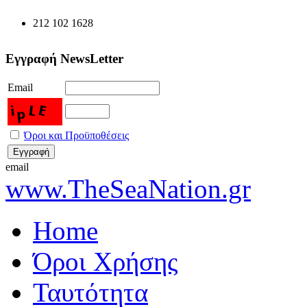
212 102 1628
Εγγραφή NewsLetter
Email
Όροι και Προϋποθέσεις
email
www.TheSeaNation.gr
Home
Όροι Χρήσης
Ταυτότητα