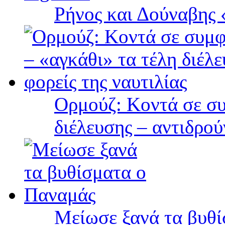
Ρήνος και Δούναβης «
Ορμούζ: Κοντά σε συ
διέλευσης – αντιδρού
Μείωσε ξανά τα βυθ