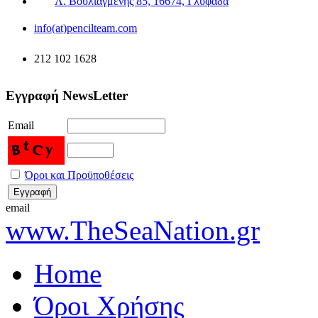
Λ. Βουλιαγμένης 85, 16674, Γλυφάδα
info(at)pencilteam.com
212 102 1628
Εγγραφή NewsLetter
Email
Όροι και Προϋποθέσεις
email
www.TheSeaNation.gr
Home
Όροι Χρήσης