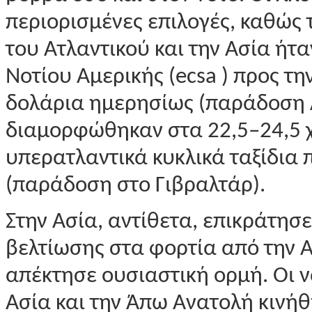
περιορισμένες επιλογές, καθώς 
του Ατλαντικού και την Ασία ήτα
Νοτίου Αμερικής (ecsa ) προς τ
δολάρια ημερησίως (παράδοση Α
διαμορφώθηκαν στα 22,5–24,5 χ
υπερατλαντικά κυκλικά ταξίδια 
(παράδοση στο Γιβραλτάρ).
Στην Ασία, αντίθετα, επικράτησ
βελτίωσης στα φορτία από την Α
απέκτησε ουσιαστική ορμή. Οι ν
Ασία και την Άπω Ανατολή κινή