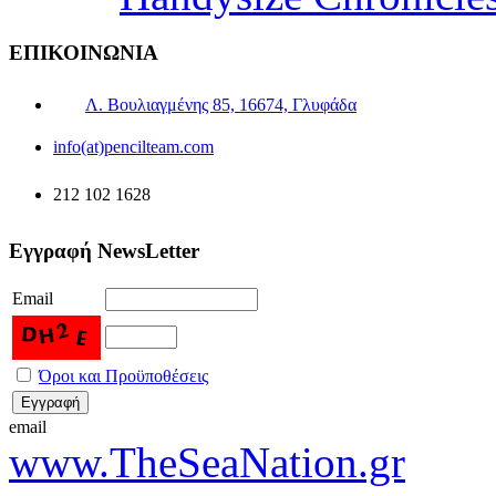
ΕΠΙΚΟΙΝΩΝΙΑ
Λ. Βουλιαγμένης 85, 16674, Γλυφάδα
info(at)pencilteam.com
212 102 1628
Εγγραφή NewsLetter
Email
Όροι και Προϋποθέσεις
email
www.TheSeaNation.gr