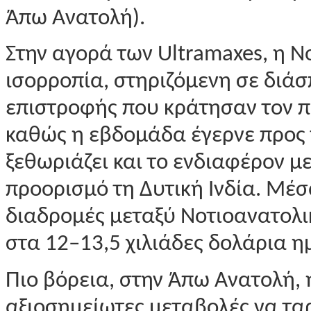
Άπω Ανατολή).
Στην αγορά των Ultramaxes, η 
ισορροπία, στηριζόμενη σε διάσ
επιστροφής που κράτησαν τον π
καθώς η εβδομάδα έγερνε προς τ
ξεθωριάζει και το ενδιαφέρον μ
προορισμό τη Δυτική Ινδία. Μέσ
διαδρομές μεταξύ Νοτιοανατολ
στα 12–13,5 χιλιάδες δολάρια η
Πιο βόρεια, στην Άπω Ανατολή,
αξιοσημείωτες μεταβολές να ταρ