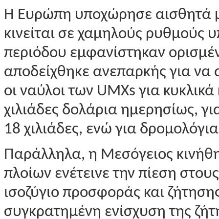
Η Ευρώπη υποχώρησε αισθητά μ
κινείται σε χαμηλούς ρυθμούς υ
περιόδου εμφανίστηκαν ορισμέν
αποδείχθηκε ανεπαρκής για να α
οι ναύλοι των UMXs για κυκλικά
χιλιάδες δολάρια ημερησίως, γι
18 χιλιάδες, ενώ για δρομολόγια
Παράλληλα, η Μεσόγειος κινήθη
πλοίων ενέτεινε την πίεση στου
ισοζύγιο προσφοράς και ζήτηση
συγκρατημένη ενίσχυση της ζήτ