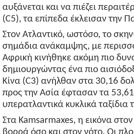
αυξάνεται και να πιέζει περαιτ
(C5), τα επίπεδα έκλεισαν την 
Στον Ατλαντικό, ωστόσο, το σκη
σημάδια ανάκαμψης, με περισσό
Αφρική κινήθηκε ακόμη πιο δυνα
δημιουργώντας ένα πιο αισιόδοξ
Κίνα (C3) ανήλθαν στα 30,16 δο
προς την Ασία έφτασαν τα 53,61
υπερατλαντικά κυκλικά ταξίδια τα
Στα Kamsarmaxes, η εικόνα στον
βορρά όσο και στον νότο. Οι πλ