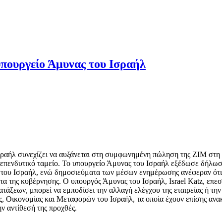
υπουργείο Άμυνας του Ισραήλ
Ισραήλ συνεχίζει να αυξάνεται στη συμφωνημένη πώληση της ZΙΜ στη
να επενδυτικό ταμείο. Το υπουργείο Άμυνας του Ισραήλ εξέδωσε δήλω
ς του Ισραήλ, ενώ δημοσιεύματα των μέσων ενημέρωσης ανέφεραν ότ
ντα της κυβέρνησης. Ο υπουργός Άμυνας του Ισραήλ, Israel Katz, επεσ
ατάξεων, μπορεί να εμποδίσει την αλλαγή ελέγχου της εταιρείας ή τ
ς, Οικονομίας και Μεταφορών του Ισραήλ, τα οποία έχουν επίσης ανακ
ν αντίθεσή της προχθές.