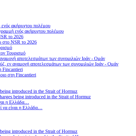
γραμμή ενός ακήρυχτου πολέμου
ου στο NSR το 2026
τον Τουρισμό
ύζ, εν αναμονή αποτελεσμάτων των συνομιλιών Ιράν - Ομάν
οιο στη Fincantieri
 charges being introduced in the Strait of Hormuz
ί να είναι η Ελλάδα…