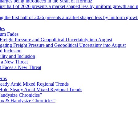
 charges being introduced in the Strait of Hormuz
ng the first half of 2026 presents a market shaped less by uniform grow
tum Fades
ating Freight Pressure and Geopolitical Uncertainty into August
lity and Inclusion
ot Faces a New Threat
erns
Hold Steady Amid Mixed Regional Trends
ax & Handysize Chronicles”