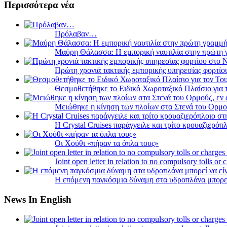
Περισσότερα νέα
Πρόλαβαν…
Μαύρη Θάλασσα: Η εμπορική ναυτιλία στην πρώτη 
Πρώτη χρονιά τακτικής εμπορικής υπηρεσίας φορτί
Θεσμοθετήθηκε το Ειδικό Χωροταξικό Πλαίσιο για 
Μειώθηκε η κίνηση των πλοίων στα Στενά του Ορμο
Η Crystal Cruises παράγγειλε και τρίτο κρουαζιερόπλ
Οι Χούθι «πήραν τα όπλα τους»
Joint open letter in relation to no compulsory tolls or
Η επόμενη παγκόσμια δύναμη στα υδροπλάνα μπορε
News In English