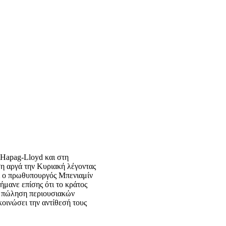
 Hapag-Lloyd και στη
ση αργά την Κυριακή λέγοντας
ι ο πρωθυπουργός Μπενιαμίν
ήμανε επίσης ότι το κράτος
ην πώληση περιουσιακών
οινώσει την αντίθεσή τους