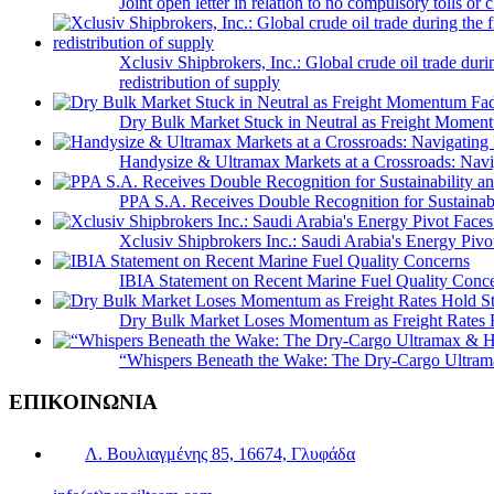
Joint open letter in relation to no compulsory tolls or
Xclusiv Shipbrokers, Inc.: Global crude oil trade duri
redistribution of supply
Dry Bulk Market Stuck in Neutral as Freight Momen
Handysize & Ultramax Markets at a Crossroads: Navig
PPA S.A. Receives Double Recognition for Sustainabi
Xclusiv Shipbrokers Inc.: Saudi Arabia's Energy Piv
IBIA Statement on Recent Marine Fuel Quality Conc
Dry Bulk Market Loses Momentum as Freight Rates 
“Whispers Beneath the Wake: The Dry‑Cargo Ultram
ΕΠΙΚΟΙΝΩΝΙΑ
Λ. Βουλιαγμένης 85, 16674, Γλυφάδα