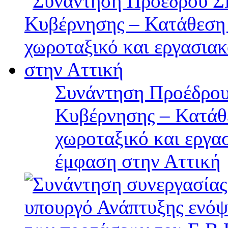
Συνάντηση Προέδρου
Κυβέρνησης – Κατάθε
χωροταξικό και εργα
έμφαση στην Αττική