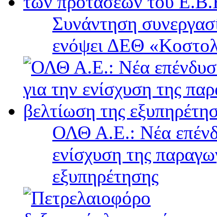
Συνάντηση συνεργασί
ενόψει ΔΕΘ «Κοστολ
ΟΛΘ Α.Ε.: Νέα επένδ
ενίσχυση της παραγω
εξυπηρέτησης