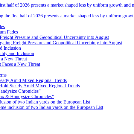
ng the first half of 2026 presents a market shaped less by uniform grow
tum Fades
ating Freight Pressure and Geopolitical Uncertainty into August
lity and Inclusion
ot Faces a New Threat
erns
Hold Steady Amid Mixed Regional Trends
ax & Handysize Chronicles”
e inclusion of two Indian yards on the European List