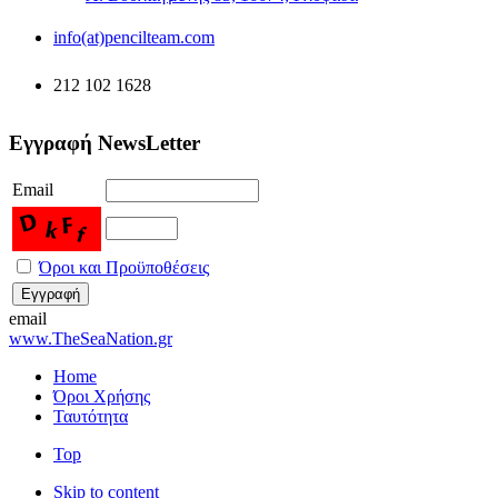
info(at)pencilteam.com
212 102 1628
Εγγραφή NewsLetter
Email
Όροι και Προϋποθέσεις
email
www.TheSeaNation.gr
Home
Όροι Χρήσης
Ταυτότητα
Top
Skip to content