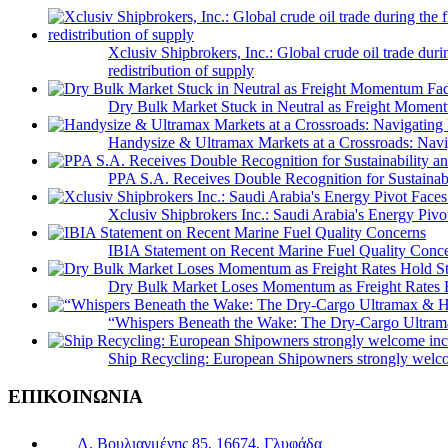
Xclusiv Shipbrokers, Inc.: Global crude oil trade duri
redistribution of supply
Dry Bulk Market Stuck in Neutral as Freight Momen
Handysize & Ultramax Markets at a Crossroads: Navig
PPA S.A. Receives Double Recognition for Sustainabi
Xclusiv Shipbrokers Inc.: Saudi Arabia's Energy Piv
IBIA Statement on Recent Marine Fuel Quality Conc
Dry Bulk Market Loses Momentum as Freight Rates 
“Whispers Beneath the Wake: The Dry‑Cargo Ultram
Ship Recycling: European Shipowners strongly welcom
ΕΠΙΚΟΙΝΩΝΙΑ
Λ. Βουλιαγμένης 85, 16674, Γλυφάδα