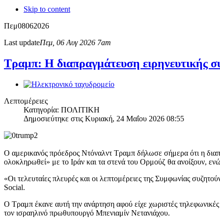
Skip to content
Πεμ
08
06
2026
Last update
Πεμ, 06 Αυγ 2026 7am
Τραμπ: Η διαπραγμάτευση ειρηνευτικής συ
Λεπτομέρειες
Κατηγορία: ΠΟΛΙΤΙΚΗ
Δημοσιεύτηκε στις Κυριακή, 24 Μαΐου 2026 08:55
Ο αμερικανός πρόεδρος Ντόναλντ Τραμπ δήλωσε σήμερα ότι η διαπ
ολοκληρωθεί» με το Ιράν και τα στενά του Ορμούζ θα ανοίξουν, εν
«Οι τελευταίες πλευρές και οι λεπτομέρειες της Συμφωνίας συζητού
Social.
Ο Τραμπ έκανε αυτή την ανάρτηση αφού είχε χωριστές τηλεφωνικές
τον ισραηλινό πρωθυπουργό Μπενιαμίν Νετανιάχου.