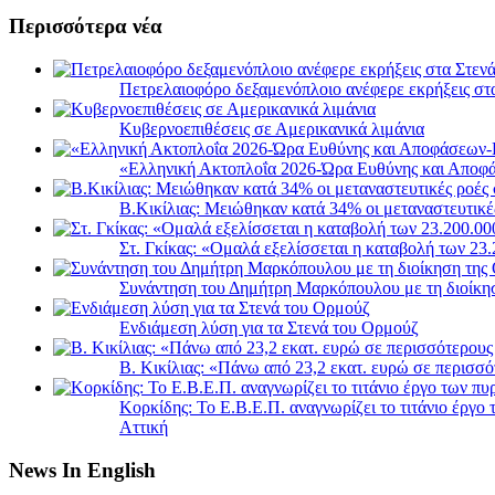
Περισσότερα νέα
Πετρελαιοφόρο δεξαμενόπλοιο ανέφερε εκρήξεις στ
Κυβερνοεπιθέσεις σε Αμερικανικά λιμάνια
«Ελληνική Ακτοπλοΐα 2026-Ώρα Ευθύνης και Αποφά
B.Κικίλιας: Μειώθηκαν κατά 34% οι μεταναστευτικέ
Στ. Γκίκας: «Ομαλά εξελίσσεται η καταβολή των 2
Συνάντηση του Δημήτρη Μαρκόπουλου με τη διοίκη
Ενδιάμεση λύση για τα Στενά του Ορμούζ
Β. Κικίλιας: «Πάνω από 23,2 εκατ. ευρώ σε περισ
Κορκίδης: Το Ε.Β.Ε.Π. αναγνωρίζει το τιτάνιο έργ
Αττική
News In English