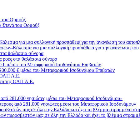
α Στενά του Ορμούζ
σεων-Κάλεσμα για μια συλλογική προσπάθεια για την ανανέωση του
ς ροές στα θαλάσσια σύνορα
3.200.000 € μέσω του Μεταφορικού Ισοδυνάμου Επιβατών
ση της ΟΛΠ Α.Ε.
σότερους από 281.000 νησιώτες μέσω του Μεταφορικού Ισοδυνάμου»
ο των πυροσβεστών μας σε όλη την Ελλάδα και έχει το βλέμμα στραμμ