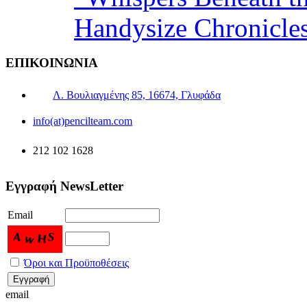
Handysize Chronicle
ΕΠΙΚΟΙΝΩΝΙΑ
Λ. Βουλιαγμένης 85, 16674, Γλυφάδα
info(at)pencilteam.com
212 102 1628
Εγγραφή NewsLetter
Email
Όροι και Προϋποθέσεις
email