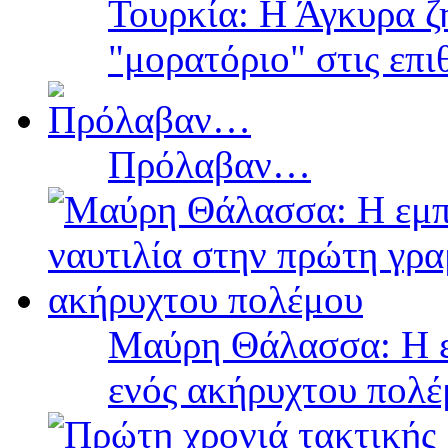
Τουρκία: Η Άγκυρα ζ
"μορατόριο" στις επ
Πρόλαβαν…
Μαύρη Θάλασσα: Η ε
ενός ακήρυχτου πολ