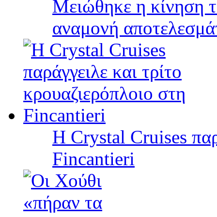
Μειώθηκε η κίνηση τ
αναμονή αποτελεσμά
Η Crystal Cruises πα
Fincantieri