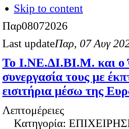
Skip to content
Παρ
08
07
2026
Last update
Παρ, 07 Αυγ 20
Το Ι.ΝΕ.ΔΙ.ΒΙ.Μ. και o 
συνεργασία τους με έκ
εισιτήρια μέσω της Ευ
Λεπτομέρειες
Κατηγορία: ΕΠΙΧΕΙΡΗΣ