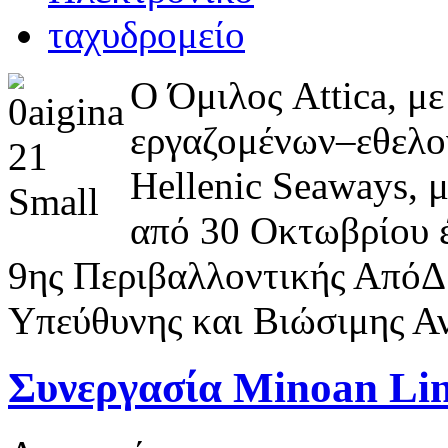
Ο Όμιλος Attica, μ
εργαζομένων–εθελον
Hellenic Seaways, 
από 30 Οκτωβρίου έ
9ης Περιβαλλοντικής ΑπόΔ
Υπεύθυνης και Βιώσιμης Α
Συνεργασία Minoan Lin