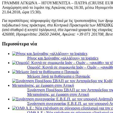
ΓΡΑΜΜΗ ΑΓΚΩΝΑ – ΗΓΟΥΜΕΝΙΤΣΑ – ΠΑΤΡΑ (CRUISE EU
Αναχώρηση από το λιμάνι της Αγκώνας στις 16:30, μέσω Ηγουμενίτσ
21.04.2018, ώρα 15:30).
Για περισσότερες πληροφορίες σχετικά με τις τροποποιήσεις των δρο
ταξιδιωτικό τους πράκτορα, στα Κεντρικά Πρακτορεία των ΜΙΝΩ
(από σταθερό ή κινητό τηλέφωνο), στα λιμενικά γραφεία της εταιρε
426000, Ηγουμενίτσα: 26650 24404, Αγκώνα: +39 071 201708, Βενετ
Περισσότερα νέα
Ρήνος και Δούναβης «αλλάζουν» τα logistics
Ορμούζ: Κοντά σε συμφωνία Ιράν – Ομάν – «αγκάθι» 
Μείωσε ξανά τα βυθίσματα ο Παναμάς
Συνάντηση Προέδρου ΣΒΑΠ με τον Αντιπρόεδρο της 
Μεταποίησης, με έμφαση στην Αττική
Συνάντηση συνεργασίας Ε.Β.Ε.Π. με τον υπουργό 
ΟΛΘ Α.Ε.: Νέα επένδυση σε σύγχρονο εξοπλισμό για