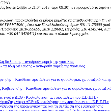
ROPA)
ας (άφιξη Σάββατο 21.04.2018, ώρα 09:30), με προορισμό το λιμάνι 
μολογίων, παρακαλούνται οι κύριοι επιβάτες να απευθύνονται πριν την
ΙΚΩΝ ΓΡΑΜΜΩΝ, μέσω των Πανελλαδικών αριθμών 801-11-75000 (από 
ίας (Ηράκλειο: 2810-399899, 2810 229602, Πειραιάς: 210 4145744, Αθ
ία: +39 041 5470411) και στα κατά τόπους λιμεναρχεία.
τα τέλη διέλευσης – αντιδρούν φορείς της ναυτιλίας
Κυβέρνησης – Κατάθεση προτάσεων για το φορολογικό, χωροταξικό 
Ανάπτυξης ενόψει ΔΕΘ «Κοστολόγηση των προτάσεων του Ε.Β.Ε.Π.»
 την ενίσχυση της παραγωγικότητας και τη βελτίωση της εξυπηρέτησ