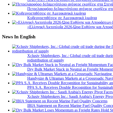
Πετρελαιοφόρο δεξαμενόπλοιο ανέφερε εκρήξεις στ
Κυβερνοεπιθέσεις σε Αμερικανικά λιμάνια
«Ελληνική Ακτοπλοΐα 2026-Ώρα Ευθύνης και Αποφά
News In English
Xclusiv Shipbrokers, Inc.: Global crude oil trade duri
redistribution of supply
Dry Bulk Market Stuck in Neutral as Freight Momen
Handysize & Ultramax Markets at a Crossroads: Navig
PPA S.A. Receives Double Recognition for Sustainabi
Xclusiv Shipbrokers Inc.: Saudi Arabia's Energy Piv
IBIA Statement on Recent Marine Fuel Quality Conc