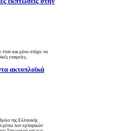
ές εκπτώσεις στην
 έναν και μόνο στόχο: να
κές εταιρείες.
στα ακτοπλοϊκά
Όμιλο της Ελληνικής
ια μέσω των εμπορικών
, του Σαρωνικού και των