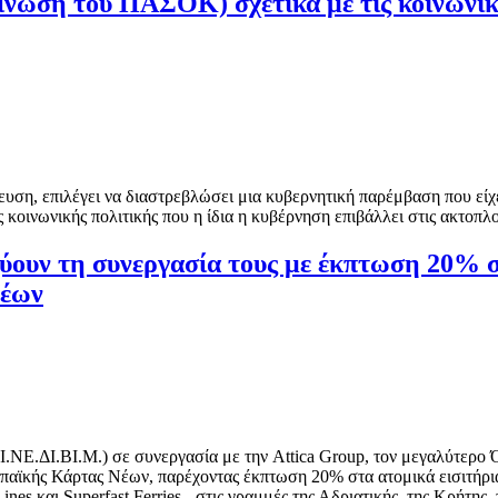
ίνωση του ΠΑΣΟΚ) σχετικά με τις κοινωνικ
ση, επιλέγει να διαστρεβλώσει μια κυβερνητική παρέμβαση που είχε
 κοινωνικής πολιτικής που η ίδια η κυβέρνηση επιβάλλει στις ακτοπλοϊ
σχύουν τη συνεργασία τους με έκπτωση 20% 
Νέων
.ΝΕ.ΔΙ.ΒΙ.Μ.) σε συνεργασία με την Attica Group, τον μεγαλύτερο 
ωπαϊκής Κάρτας Νέων, παρέχοντας έκπτωση 20% στα ατομικά εισιτήρ
nes και Superfast Ferries - στις γραμμές της Αδριατικής, της Κρήτης