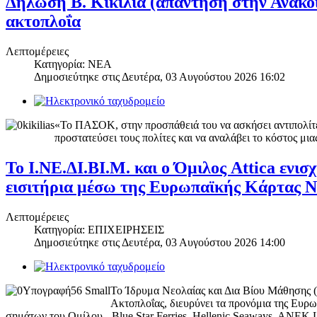
Δήλωση Β. Κικίλια (απάντηση στην Ανακο
ακτοπλοΐα
Λεπτομέρειες
Κατηγορία: ΝΕΑ
Δημοσιεύτηκε στις
Δευτέρα, 03 Αυγούστου 2026 16:02
«Το ΠΑΣΟΚ, στην προσπάθειά του να ασκήσει αντιπολίτευ
προστατεύσει τους πολίτες και να αναλάβει το κόστος μιας
Το Ι.ΝΕ.ΔΙ.ΒΙ.Μ. και o Όμιλος Attica ενι
εισιτήρια μέσω της Ευρωπαϊκής Κάρτας 
Λεπτομέρειες
Κατηγορία: ΕΠΙΧΕΙΡΗΣΕΙΣ
Δημοσιεύτηκε στις
Δευτέρα, 03 Αυγούστου 2026 14:00
Το Ίδρυμα Νεολαίας και Δια Βίου Μάθησης (Ι
Ακτοπλοΐας, διευρύνει τα προνόμια της Ευρ
σημάτων του Ομίλου - Blue Star Ferries, Hellenic Seaways, ANEK Li