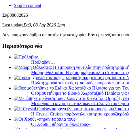
Skip to content
Σαβ
08
08
2026
Last update
Σαβ, 08 Αυγ 2026 2pm
Δεν υπάρχουν άρθρα σε αυτήν την κατηγορία. Εάν εμφανίζονται υποκ
Περισσότερα νέα
Πρόλαβαν…
Μαύρη Θάλασσα: Η εμπορική ναυτιλία στην πρώτη 
Πρώτη χρονιά τακτικής εμπορικής υπηρεσίας φορτί
Θεσμοθετήθηκε το Ειδικό Χωροταξικό Πλαίσιο για 
Μειώθηκε η κίνηση των πλοίων στα Στενά του Ορμο
Η Crystal Cruises παράγγειλε και τρίτο κρουαζιερόπλ
Οι Χούθι «πήραν τα όπλα τους»