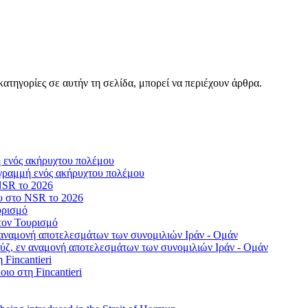
ατηγορίες σε αυτήν τη σελίδα, μπορεί να περιέχουν άρθρα.
γραμμή ενός ακήρυχτου πολέμου
ου στο NSR το 2026
τον Τουρισμό
ύζ, εν αναμονή αποτελεσμάτων των συνομιλιών Ιράν - Ομάν
οιο στη Fincantieri