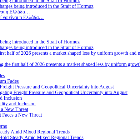
 charges being introduced in the Strait of Hormuz
ί να είναι η Ελλάδα…
 charges being introduced in the Strait of Hormuz
ng the first half of 2026 presents a market shaped less by uniform grow
tum Fades
ating Freight Pressure and Geopolitical Uncertainty into August
lity and Inclusion
ot Faces a New Threat
erns
Hold Steady Amid Mixed Regional Trends