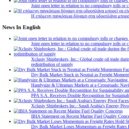
Joint open letter in relation to no compulsory tolls or
Η επόμενη παγκόσμια δύναμη στα υδροπλάνα μπορε
News In English
Joint open letter in relation to no compulsory tolls or
Xclusiv Shipbrokers, Inc.: Global crude oil trade duri
redistribution of supply
Dry Bulk Market Stuck in Neutral as Freight Momen
Handysize & Ultramax Markets at a Crossroads: Navig
PPA S.A. Receives Double Recognition for Sustainabi
Xclusiv Shipbrokers Inc.: Saudi Arabia's Energy Piv
IBIA Statement on Recent Marine Fuel Quality Conc
Dry Bulk Market Loses Momentum as Freight Rates 