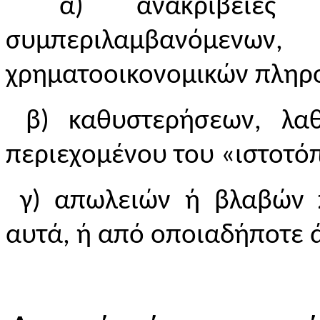
α) ανακρίβειες 
συμπεριλαμβανόμεν
χρηματοοικονομικών πληρ
β) καθυστερήσεων, λα
περιεχομένου του «ιστοτό
γ) απωλειών ή βλαβών 
αυτά, ή από οποιαδήποτε ά