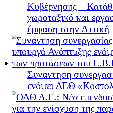
Κυβέρνησης – Κατάθε
χωροταξικό και εργα
έμφαση στην Αττική
Συνάντηση συνεργασί
ενόψει ΔΕΘ «Κοστολ