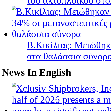
του ακτοπλοϊκού στ
B.Κικίλιας: Μειώθηκ
στα θαλάσσια σύνορ
News In English