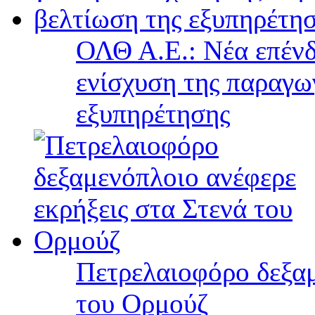
ΟΛΘ Α.Ε.: Νέα επένδ
ενίσχυση της παραγω
εξυπηρέτησης
Πετρελαιοφόρο δεξαμ
του Ορμούζ