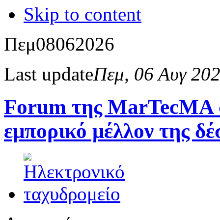
Skip to content
Πεμ
08
06
2026
Last update
Πεμ, 06 Αυγ 20
Forum της MarTecMA σ
εμπορικό μέλλον της δέ