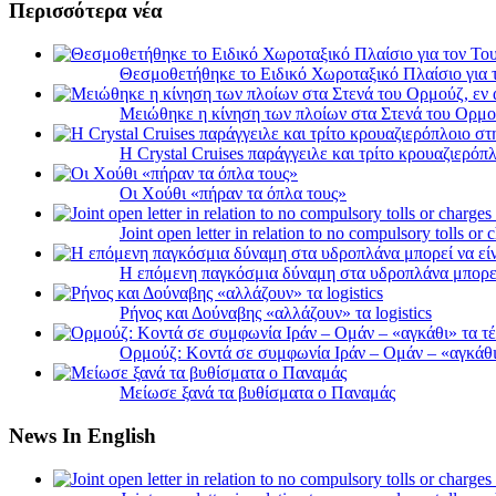
Περισσότερα νέα
Θεσμοθετήθηκε το Ειδικό Χωροταξικό Πλαίσιο για 
Μειώθηκε η κίνηση των πλοίων στα Στενά του Ορμο
Η Crystal Cruises παράγγειλε και τρίτο κρουαζιερόπλ
Οι Χούθι «πήραν τα όπλα τους»
Joint open letter in relation to no compulsory tolls or
Η επόμενη παγκόσμια δύναμη στα υδροπλάνα μπορε
Ρήνος και Δούναβης «αλλάζουν» τα logistics
Ορμούζ: Κοντά σε συμφωνία Ιράν – Ομάν – «αγκάθι» 
Μείωσε ξανά τα βυθίσματα ο Παναμάς
News In English