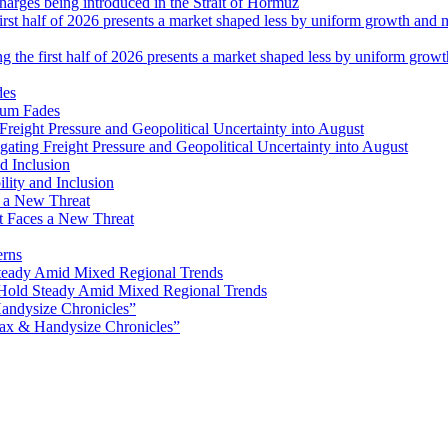
 charges being introduced in the Strait of Hormuz
ng the first half of 2026 presents a market shaped less by uniform grow
tum Fades
ating Freight Pressure and Geopolitical Uncertainty into August
lity and Inclusion
ot Faces a New Threat
erns
Hold Steady Amid Mixed Regional Trends
ax & Handysize Chronicles”