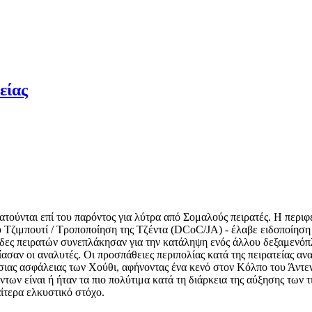
είας
ατούνται επί του παρόντος για λύτρα από Σομαλούς πειρατές. Η περι
 Τζιμπουτί / Τροποποίηση της Τζέντα (DCoC/JA) - έλαβε ειδοποίηση
άδες πειρατών συνεπλάκησαν για την κατάληψη ενός άλλου δεξαμενό
ίασαν οι αναλυτές. Οι προσπάθειες περιπολίας κατά της πειρατείας αν
ιας ασφάλειας των Χούθι, αφήνοντας ένα κενό στον Κόλπο του Άντε
των είναι ή ήταν τα πιο πολύτιμα κατά τη διάρκεια της αύξησης των
ίτερα ελκυστικό στόχο.