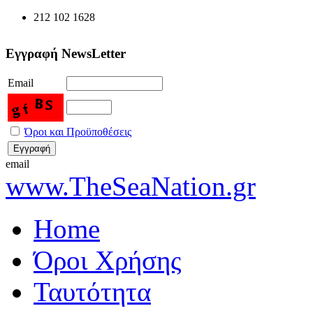
212 102 1628
Εγγραφή NewsLetter
Email
Όροι και Προϋποθέσεις
email
www.TheSeaNation.gr
Home
Όροι Χρήσης
Ταυτότητα