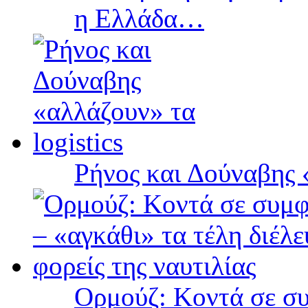
η Ελλάδα…
Ρήνος και Δούναβης «
Ορμούζ: Κοντά σε συ