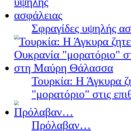
Σφραγίδες υψηλής ασ
Τουρκία: Η Άγκυρα ζ
"μορατόριο" στις επ
Πρόλαβαν…