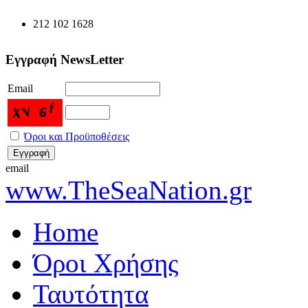
212 102 1628
Εγγραφή NewsLetter
Email
Όροι και Προϋποθέσεις
email
www.TheSeaNation.gr
Home
Όροι Χρήσης
Ταυτότητα