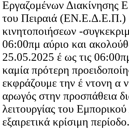
Εργαζομένων Διακίνησης 
του Πειραιά (ΕΝ.Ε.Δ.Ε.Π.)
κινητοποιήσεων -συγκεκριμέ
06:00πμ αύριο και ακολού
25.05.2025 έ ως τις 06:00π
καμία πρότερη προειδοποί
εκφράζουμε την έ ντονη α ν
αρωγός στην προσπάθεια δι
λειτουργίας του Εμπορικού
εξαιρετικά κρίσιμη περίοδο