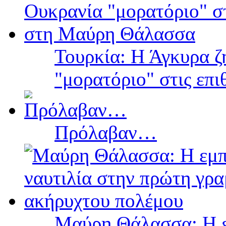
Τουρκία: Η Άγκυρα ζ
"μορατόριο" στις επ
Πρόλαβαν…
Μαύρη Θάλασσα: Η ε