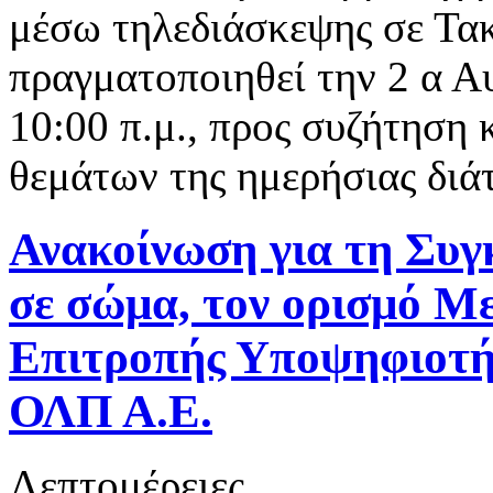
μέσω τηλεδιάσκεψης σε Τακ
πραγματοποιηθεί την 2 α Α
10:00 π.μ., προς συζήτηση
θεμάτων της ημερήσιας διά
Ανακοίνωση για τη Συγ
σε σώμα, τον ορισμό Μ
Επιτροπής Υποψηφιοτή
ΟΛΠ Α.Ε.
Λεπτομέρειες