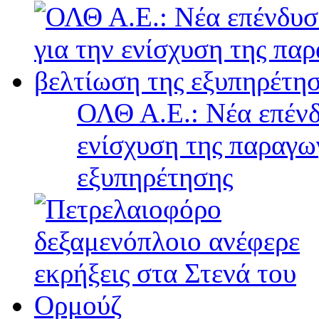
ΟΛΘ Α.Ε.: Νέα επένδ
ενίσχυση της παραγω
εξυπηρέτησης