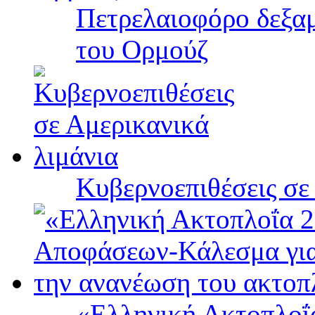
Πετρελαιοφόρο δεξαμ
του Ορμούζ
Κυβερνοεπιθέσεις σε
«Ελληνική Ακτοπλοΐ