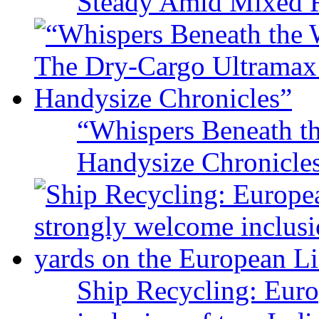
Steady Amid Mixed R
“Whispers Beneath t
Handysize Chronicle
Ship Recycling: Eur