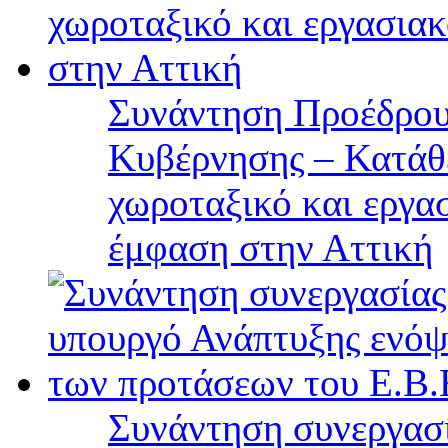
Συνάντηση Προέδρου
Κυβέρνησης – Κατάθε
χωροταξικό και εργα
έμφαση στην Αττική
Συνάντηση συνεργασί