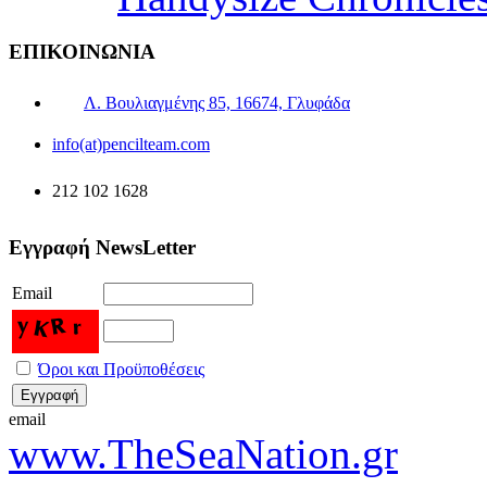
ΕΠΙΚΟΙΝΩΝΙΑ
Λ. Βουλιαγμένης 85, 16674, Γλυφάδα
info(at)pencilteam.com
212 102 1628
Εγγραφή NewsLetter
Email
Όροι και Προϋποθέσεις
email
www.TheSeaNation.gr