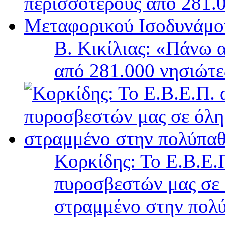
Β. Κικίλιας: «Πάνω 
από 281.000 νησιώτ
Κορκίδης: Το Ε.Β.Ε.Π
πυροσβεστών μας σε 
στραμμένο στην πολύ