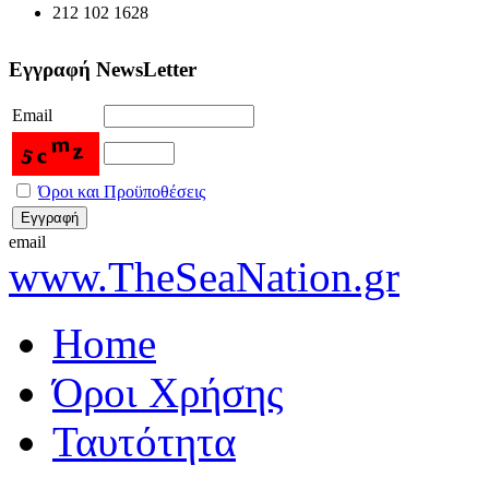
212 102 1628
Εγγραφή NewsLetter
Email
Όροι και Προϋποθέσεις
email
www.TheSeaNation.gr
Home
Όροι Χρήσης
Ταυτότητα