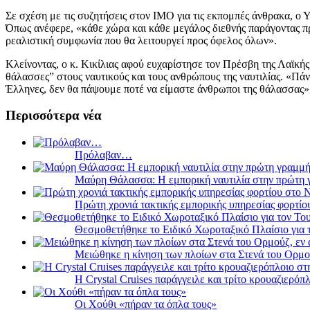
Σε σχέση με τις συζητήσεις στον IMO για τις εκπομπές άνθρακα, ο Υ
Όπως ανέφερε, «κάθε χώρα και κάθε μεγάλος διεθνής παράγοντας πρ
ρεαλιστική συμφωνία που θα λειτουργεί προς όφελος όλων».
Κλείνοντας, ο κ. Κικίλιας αφού ευχαρίστησε τον Πρέσβη της Λαϊκής
θάλασσες” στους ναυτικούς και τους ανθρώπους της ναυτιλίας. «Πάν
Έλληνες, δεν θα πάψουμε ποτέ να είμαστε άνθρωποι της θάλασσας»
Περισσότερα νέα
Πρόλαβαν…
Μαύρη Θάλασσα: Η εμπορική ναυτιλία στην πρώτη 
Πρώτη χρονιά τακτικής εμπορικής υπηρεσίας φορτί
Θεσμοθετήθηκε το Ειδικό Χωροταξικό Πλαίσιο για 
Μειώθηκε η κίνηση των πλοίων στα Στενά του Ορμο
Η Crystal Cruises παράγγειλε και τρίτο κρουαζιερόπλ
Οι Χούθι «πήραν τα όπλα τους»