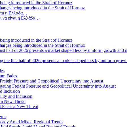
 charges being introduced in the Strait of Hormuz
ί να είναι η Ελλάδα…
 charges being introduced in the Strait of Hormuz
ng the first half of 2026 presents a market shaped less by uniform grow
tum Fades
ating Freight Pressure and Geopolitical Uncertainty into August
lity and Inclusion
ot Faces a New Threat
erns
Hold Steady Amid Mixed Regional Trends