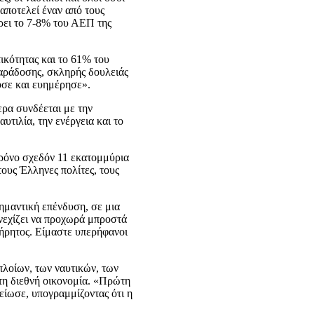
 αποτελεί έναν από τους
ρει το 7-8% του ΑΕΠ της
ικότητας και το 61% του
παράδοσης, σκληρής δουλειάς
υσε και ευημέρησε».
ερα συνδέεται με την
τιλία, την ενέργεια και το
 χρόνο σχεδόν 11 εκατομμύρια
τους Έλληνες πολίτες, τους
ημαντική επένδυση, σε μια
νεχίζει να προχωρά μπροστά
τήρητος. Είμαστε υπερήφανοι
 πλοίων, των ναυτικών, των
τη διεθνή οικονομία. «Πρώτη
είωσε, υπογραμμίζοντας ότι η