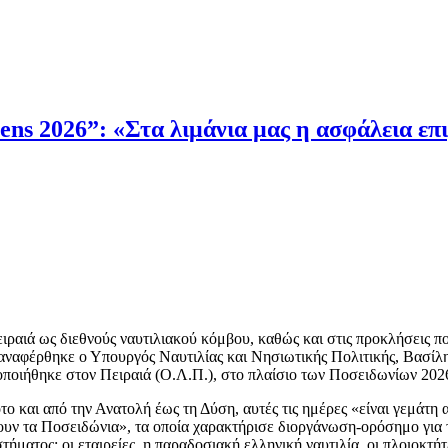
ens 2026”: «Στα λιμάνια μας η ασφάλεια ε
ειραιά ως διεθνούς ναυτιλιακού κόμβου, καθώς και στις προκλήσεις π
 αναφέρθηκε ο Υπουργός Ναυτιλίας και Νησιωτικής Πολιτικής, Βασίλη
οποιήθηκε στον Πειραιά (Ο.Λ.Π.), στο πλαίσιο των Ποσειδωνίων 202
το και από την Ανατολή έως τη Δύση, αυτές τις ημέρες «είναι γεμάτη 
ουν τα Ποσειδώνια», τα οποία χαρακτήρισε διοργάνωση-ορόσημο για 
ήματος: οι εταιρείες, η παραδοσιακή ελληνική ναυτιλία, οι πλοιοκτήτε