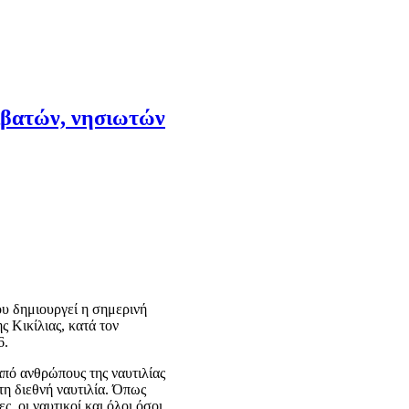
πιβατών, νησιωτών
ου δημιουργεί η σημερινή
ς Κικίλιας, κατά τον
6.
από ανθρώπους της ναυτιλίας
τη διεθνή ναυτιλία. Όπως
ς, οι ναυτικοί και όλοι όσοι