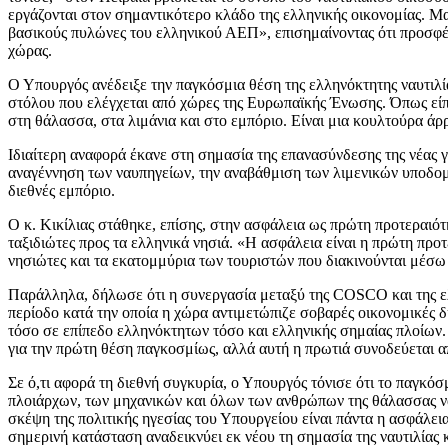
εργάζονται στον σημαντικότερο κλάδο της ελληνικής οικονομίας. Μαζ
βασικούς πυλώνες του ελληνικού ΑΕΠ», επισημαίνοντας ότι προσφέρ
χώρας.
Ο Υπουργός ανέδειξε την παγκόσμια θέση της ελληνόκτητης ναυτιλί
στόλου που ελέγχεται από χώρες της Ευρωπαϊκής Ένωσης. Όπως είπ
στη θάλασσα, στα λιμάνια και στο εμπόριο. Είναι μια κουλτούρα ά
Ιδιαίτερη αναφορά έκανε στη σημασία της επανασύνδεσης της νέας γε
αναγέννηση των ναυπηγείων, την αναβάθμιση των λιμενικών υποδομώ
διεθνές εμπόριο.
Ο κ. Κικίλιας στάθηκε, επίσης, στην ασφάλεια ως πρώτη προτεραιότ
ταξιδιώτες προς τα ελληνικά νησιά. «Η ασφάλεια είναι η πρώτη προ
νησιώτες και τα εκατομμύρια των τουριστών που διακινούνται μέσω
Παράλληλα, δήλωσε ότι η συνεργασία μεταξύ της COSCO και της ελλ
περίοδο κατά την οποία η χώρα αντιμετώπιζε σοβαρές οικονομικές
τόσο σε επίπεδο ελληνόκτητων τόσο και ελληνικής σημαίας πλοίων. 
για την πρώτη θέση παγκοσμίως, αλλά αυτή η πρωτιά συνοδεύεται α
Σε ό,τι αφορά τη διεθνή συγκυρία, ο Υπουργός τόνισε ότι το παγκόσ
πλοιάρχων, των μηχανικών και όλων των ανθρώπων της θάλασσας να 
σκέψη της πολιτικής ηγεσίας του Υπουργείου είναι πάντα η ασφάλε
σημερινή κατάσταση αναδεικνύει εκ νέου τη σημασία της ναυτιλίας κ