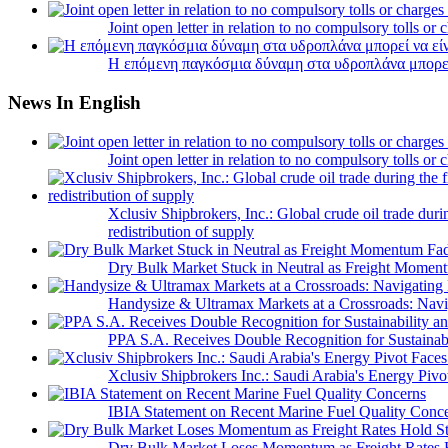
Joint open letter in relation to no compulsory tolls or
Η επόμενη παγκόσμια δύναμη στα υδροπλάνα μπορε
News In English
Joint open letter in relation to no compulsory tolls or
Xclusiv Shipbrokers, Inc.: Global crude oil trade duri
redistribution of supply
Dry Bulk Market Stuck in Neutral as Freight Momen
Handysize & Ultramax Markets at a Crossroads: Navig
PPA S.A. Receives Double Recognition for Sustainabi
Xclusiv Shipbrokers Inc.: Saudi Arabia's Energy Piv
IBIA Statement on Recent Marine Fuel Quality Conc
Dry Bulk Market Loses Momentum as Freight Rates 