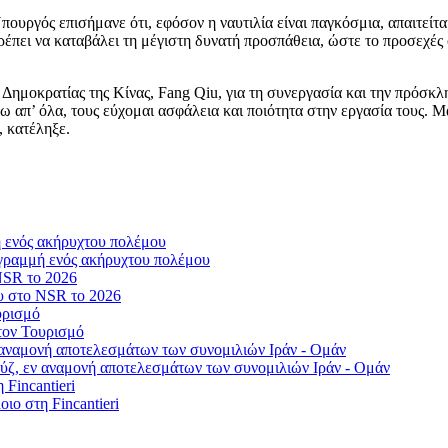
πουργός επισήμανε ότι, εφόσον η ναυτιλία είναι παγκόσμια, απαιτείτ
έπει να καταβάλει τη μέγιστη δυνατή προσπάθεια, ώστε το προσεχές 
 Δημοκρατίας της Κίνας, Fang Qiu, για τη συνεργασία και την πρόσκ
ω απ’ όλα, τους εύχομαι ασφάλεια και ποιότητα στην εργασία τους. 
, κατέληξε.
γραμμή ενός ακήρυχτου πολέμου
ου στο NSR το 2026
τον Τουρισμό
ύζ, εν αναμονή αποτελεσμάτων των συνομιλιών Ιράν - Ομάν
οιο στη Fincantieri