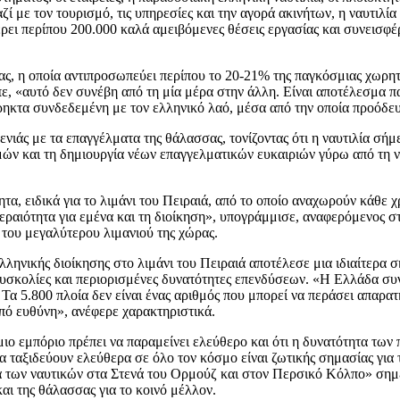
ί με τον τουρισμό, τις υπηρεσίες και την αγορά ακινήτων, η ναυτιλία
ει περίπου 200.000 καλά αμειβόμενες θέσεις εργασίας και συνεισφέ
ας, η οποία αντιπροσωπεύει περίπου το 20-21% της παγκόσμιας χωρητ
ε, «αυτό δεν συνέβη από τη μία μέρα στην άλλη. Είναι αποτέλεσμα 
ρρηκτα συνδεδεμένη με τον ελληνικό λαό, μέσα από την οποία προόδε
νιάς με τα επαγγέλματα της θάλασσας, τονίζοντας ότι η ναυτιλία σήμ
ν και τη δημιουργία νέων επαγγελματικών ευκαιριών γύρω από τη ναυ
ητα, ειδικά για το λιμάνι του Πειραιά, από το οποίο αναχωρούν κάθε
τεραιότητα για εμένα και τη διοίκηση», υπογράμμισε, αναφερόμενος σ
 του μεγαλύτερου λιμανιού της χώρας.
ηνικής διοίκησης στο λιμάνι του Πειραιά αποτέλεσε μια ιδιαίτερα σ
 δυσκολίες και περιορισμένες δυνατότητες επενδύσεων. «Η Ελλάδα συ
Τα 5.800 πλοία δεν είναι ένας αριθμός που μπορεί να περάσει απαρα
πό ευθύνη», ανέφερε χαρακτηριστικά.
μιο εμπόριο πρέπει να παραμείνει ελεύθερο και ότι η δυνατότητα των
ταξιδεύουν ελεύθερα σε όλο τον κόσμο είναι ζωτικής σημασίας για 
ια των ναυτικών στα Στενά του Ορμούζ και στον Περσικό Κόλπο» σημ
αι της θάλασσας για το κοινό μέλλον.