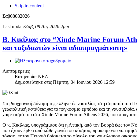
Skip to content
Σαβ
08
08
2026
Last update
Σαβ, 08 Αυγ 2026 2pm
Β. Κικίλιας στο “Xinde Marine Forum Ath
και ταξιδιωτών είναι αδιαπραγμάτευτη»
Λεπτομέρειες
Κατηγορία: ΝΕΑ
Δημοσιεύτηκε στις Πέμπτη, 04 Ιουνίου 2026 12:59
Στη διαχρονική δύναμη της ελληνικής ναυτιλίας, στη σημασία του Π
γεωπολιτική αστάθεια για το παγκόσμιο εμπόριο και τη ναυσιπλοΐα,
χαιρετισμό του στο Xinde Marine Forum Athens 2026, που πραγματ
Ο κ. Κικίλιας, υπογράμμισε ότι η Αττική, από τον Βορρά έως τον Νό
που έχουν έρθει από κάθε γωνιά του κόσμου, προκειμένου να τιμήσ
τόνισε, «στον Πειραιά βρίσκεται το σύνολο του ναυτιλιακού οικοσυστ