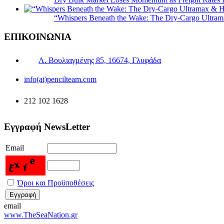
“Whispers Beneath the Wake: The Dry‑Cargo Ultram
ΕΠΙΚΟΙΝΩΝΙΑ
Λ. Βουλιαγμένης 85, 16674, Γλυφάδα
info(at)pencilteam.com
212 102 1628
Εγγραφή NewsLetter
Email
Όροι και Προϋποθέσεις
email
www.TheSeaNation.gr