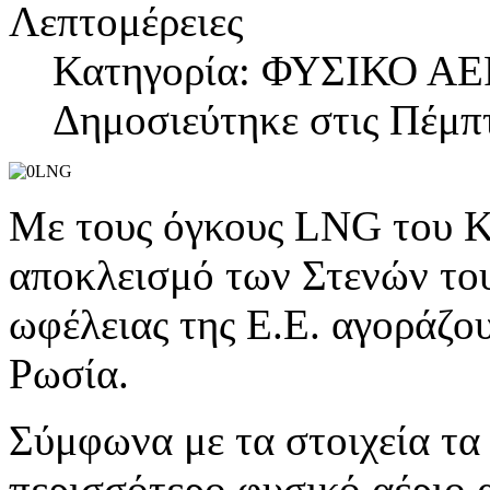
Λεπτομέρειες
Κατηγορία: ΦΥΣΙΚΟ ΑΕ
Δημοσιεύτηκε στις Πέμπτ
Με τους όγκους LNG του Κα
αποκλεισμό των Στενών του
ωφέλειας της Ε.Ε. αγοράζ
Ρωσία.
Σύμφωνα με τα στοιχεία τα
περισσότερο φυσικό αέριο 