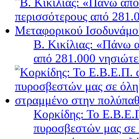
Β. Κικίλιας: «Πάνω 
από 281.000 νησιώτ
Κορκίδης: Το Ε.Β.Ε.Π
πυροσβεστών μας σε 