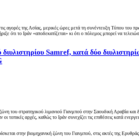
τις αγορές της Ασίας, μερικές ώρες μετά τη συνέντευξη Τύπου του 
ιξε ότι το Ιράν «αποδεκατίζεται» κι ότι ο πόλεμος μπορεί να τελειώσ
ύ διυλιστηρίου Samref, κατά δύο διυλιστηρί
G
 ζώνη του στρατηγικού λιμανιού Γιανμπού στην Σαουδική Αραβία και 
ν οι τοπικές αρχές, καθώς το Ιράν συνεχίζει τις επιθέσεις κατά ενερ
ίσκεται στην βιομηχανική ζώνη του Γιανμπού, στις ακτές της Ερυθρά