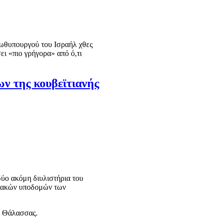
πρωθυπουργού του Ισραήλ χθες
ει «πιο γρήγορα» από ό,τι
ων της κουβεϊτιανής
δύο ακόμη διυλιστήρια του
γειακών υποδομών των
ς Θάλασσας.