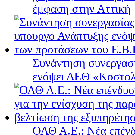
έμφαση στην Αττική
Συνάντηση συνεργασί
ενόψει ΔΕΘ «Κοστολ
ΟΛΘ Α.Ε.: Νέα επένδ