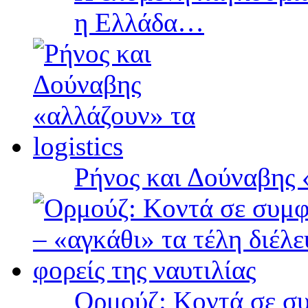
η Ελλάδα…
Ρήνος και Δούναβης «
Ορμούζ: Κοντά σε συ