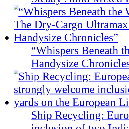
“Whispers Beneath t
Handysize Chronicle
Ship Recycling: Eur
inclusion of two Indi