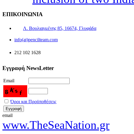
ΕΠΙΚΟΙΝΩΝΙΑ
Λ. Βουλιαγμένης 85, 16674, Γλυφάδα
info(at)pencilteam.com
212 102 1628
Εγγραφή NewsLetter
Email
Όροι και Προϋποθέσεις
email
www.TheSeaNation.gr