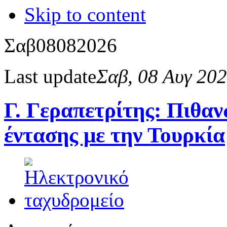
Skip to content
Σαβ
08
08
2026
Last update
Σαβ, 08 Αυγ 20
Γ. Γεραπετρίτης: Πιθαν
έντασης με την Τουρκία