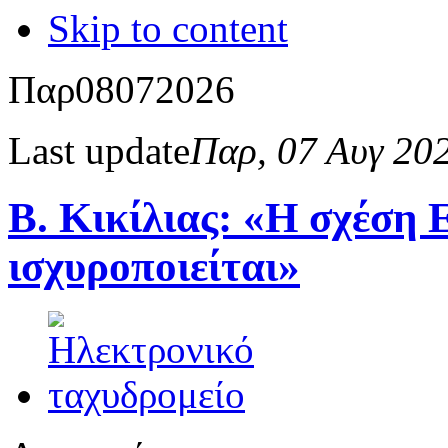
Skip to content
Παρ
08
07
2026
Last update
Παρ, 07 Αυγ 20
Β. Κικίλιας: «Η σχέση
ισχυροποιείται»