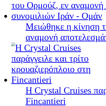
Μειώθηκε η κίνηση τ
αναμονή αποτελεσμά
Η Crystal Cruises πα
Fincantieri