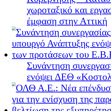
χωροταξικό και εργα
έμφαση στην Αττική
Συνάντηση συνεργασί
ενόψει ΔΕΘ «Κοστολ