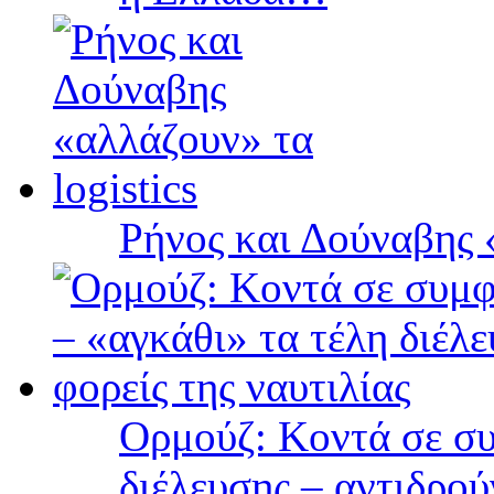
Ρήνος και Δούναβης «
Ορμούζ: Κοντά σε συ
διέλευσης – αντιδρού