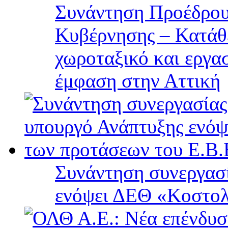
Συνάντηση Προέδρου
Κυβέρνησης – Κατάθε
χωροταξικό και εργα
έμφαση στην Αττική
Συνάντηση συνεργασί
ενόψει ΔΕΘ «Κοστολ