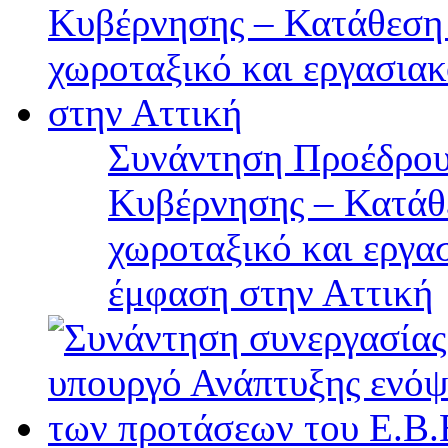
Συνάντηση Προέδρου
Κυβέρνησης – Κατάθε
χωροταξικό και εργα
έμφαση στην Αττική