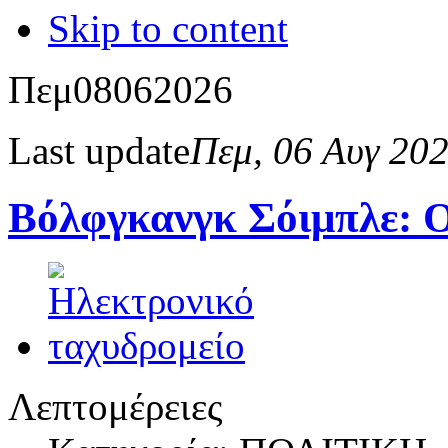
Skip to content
Πεμ
08
06
2026
Last update
Πεμ, 06 Αυγ 20
Βόλφγκανγκ Σόιμπλε: Ο
Λεπτομέρειες