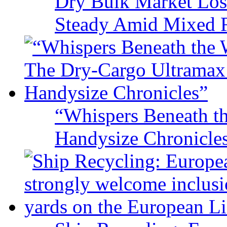
Dry Bulk Market Los
Steady Amid Mixed R
“Whispers Beneath t
Handysize Chronicle