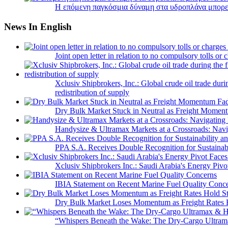
Η επόμενη παγκόσμια δύναμη στα υδροπλάνα μπορε
News In English
Joint open letter in relation to no compulsory tolls or
Xclusiv Shipbrokers, Inc.: Global crude oil trade duri
redistribution of supply
Dry Bulk Market Stuck in Neutral as Freight Momen
Handysize & Ultramax Markets at a Crossroads: Navig
PPA S.A. Receives Double Recognition for Sustainabi
Xclusiv Shipbrokers Inc.: Saudi Arabia's Energy Piv
IBIA Statement on Recent Marine Fuel Quality Conc
Dry Bulk Market Loses Momentum as Freight Rates 
“Whispers Beneath the Wake: The Dry‑Cargo Ultram