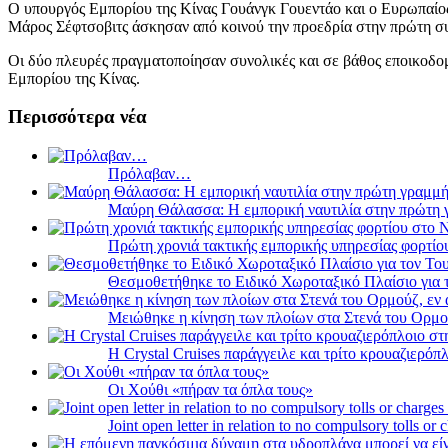
Ο υπουργός Εμπορίου της Κίνας Γουάνγκ Γουεντάο και ο Ευρωπαίος Ε
Μάρος Σέφτσοβιτς άσκησαν από κοινού την προεδρία στην πρώτη συν
Οι δύο πλευρές πραγματοποίησαν συνολικές και σε βάθος εποικοδομ
Εμπορίου της Κίνας.
Περισσότερα νέα
Πρόλαβαν…
Μαύρη Θάλασσα: Η εμπορική ναυτιλία στην πρώτη 
Πρώτη χρονιά τακτικής εμπορικής υπηρεσίας φορτί
Θεσμοθετήθηκε το Ειδικό Χωροταξικό Πλαίσιο για 
Μειώθηκε η κίνηση των πλοίων στα Στενά του Ορμο
Η Crystal Cruises παράγγειλε και τρίτο κρουαζιερόπλ
Οι Χούθι «πήραν τα όπλα τους»
Joint open letter in relation to no compulsory tolls or