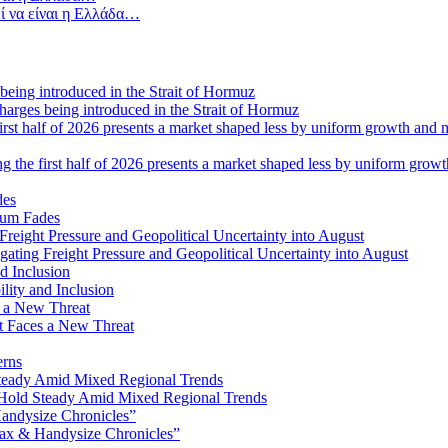
ί να είναι η Ελλάδα…
 charges being introduced in the Strait of Hormuz
ng the first half of 2026 presents a market shaped less by uniform grow
tum Fades
ating Freight Pressure and Geopolitical Uncertainty into August
lity and Inclusion
ot Faces a New Threat
erns
Hold Steady Amid Mixed Regional Trends
ax & Handysize Chronicles”