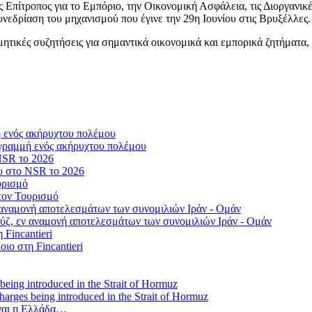
πίτροπος για το Εμπόριο, την Οικονομική Ασφάλεια, τις Διοργανικές
εδρίαση του μηχανισμού που έγινε την 29η Ιουνίου στις Βρυξέλλες.
ητικές συζητήσεις για σημαντικά οικονομικά και εμπορικά ζητήματα
γραμμή ενός ακήρυχτου πολέμου
ου στο NSR το 2026
τον Τουρισμό
ύζ, εν αναμονή αποτελεσμάτων των συνομιλιών Ιράν - Ομάν
οιο στη Fincantieri
 charges being introduced in the Strait of Hormuz