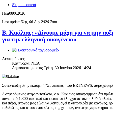
Skip to content
Πεμ
08
06
2026
Last update
Πεμ, 06 Αυγ 2026 7am
Β. Κικίλιας: «Δίνουμε μάχη για να μην αυξ
για την ελληνική οικογένεια»
Λεπτομέρειες
Κατηγορία: ΝΕΑ
Δημοσιεύτηκε στις Τρίτη, 30 Ιουνίου 2026 14:24
Συνέντευξη στην εκπομπή “Συνδέσεις” του ERTNEWS, παραχώρησε ο
Αναφερόμενος στην ακτοπλοΐα, ο κ. Κικίλιας υπογράμμισε ότι πρώτ
πάνω από 1.300 τακτικοί και έκτακτοι έλεγχοι σε ακτοπλοϊκά πλοία,
και πέρα, στόχος μας είναι να λειτουργεί η ακτοπλοΐα με κανόνες,
ταξιδιώτες και στους επισκέπτες της χώρας», ανέφερε χαρακτηριστικ