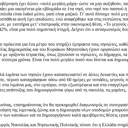
 κυβέρνηση έχει δώσει «πολύ μεγάλη μάχη» ώστε να μην αυξηθούν, παρά
πάει μια οικογένεια μία εβδομάδα σε ένα νησί, στο νησί του παππού ή τ
οπλοΐα είναι λαϊκό μέσο, γιατί είναι μαζικό. Γι’ αυτό δίνουμε πολύ μ
προσπάθεια αυτή έχει αποδώσει, ενώ αναφέρθηκε και στις εκπτώσεις π
ν, με εισιτήρια μετ’ επιστροφής στην οικονομική θέση. «Το γεγονός 
2%, είναι μια πολύ σημαντική στιγμή. Δείχνει ότι ο ανταγωνισμός δο
ι πρόκειται για ένα μέτρο που στηρίζει έμπρακτα τους νησιώτες, καθ
ς Νέας Δημοκρατίας και του Κυριάκου Μητσοτάκη έχουν οργανώσει και
ν με ορίζοντα τετραετίας, όπως ζητούσαν οι νησιώτες, οι δήμαρχοι, τα
 τέσσερα χρόνια. Είναι ένα πολύ μεγάλο ποσό που δίνεται και δημιου
λά λιμάνια των νησιών έχουν κατασκευαστεί σε άλλες δεκαετίες και 
πε, πέρυσι καταγράφηκαν πάνω από 60 ημέρες με νοτιάδες, γεγονός π
στα λιμάνια μας, στο εμπόριο, στην εξωστρέφεια και στα επαγγέλματ
ανάπτυξης που δημιουργούνται γύρω από τη ναυτιλία, τις μαρίνες, το
ευσίνας, επισημαίνοντας ότι θα προκηρυχθεί διαγωνισμός σε συνεργα
οποίηση της λιμενικής ζώνης και η δημιουργία νέων υποδομών μπορού
ών των κατοίκων και να δημιουργήσουν καλά αμειβόμενες θέσεις εργα
υργός Ναυτιλίας και Νησιωτικής Πολιτικής τόνισε ότι η Ελλάδα στηρί