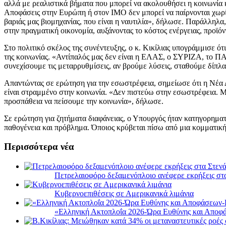
αλλά με ρεαλιστικά βήματα που μπορεί να ακολουθήσει η κοινωνία κ
Αποφάσεις στην Ευρώπη ή στον ΙΜΟ δεν μπορεί να παίρνονται χωρί
βαριάς μας βιομηχανίας, που είναι η ναυτιλία», δήλωσε. Παράλληλ
στην πραγματική οικονομία, αυξάνοντας το κόστος ενέργειας, προϊόν
Στο πολιτικό σκέλος της συνέντευξης, ο κ. Κικίλιας υπογράμμισε ότ
της κοινωνίας. «Αντίπαλός μας δεν είναι η ΕΛΑΣ, ο ΣΥΡΙΖΑ, το Π
συνεχίσουμε τις μεταρρυθμίσεις, αν βρούμε λύσεις, σταθούμε δίπλα 
Απαντώντας σε ερώτηση για την εσωστρέφεια, σημείωσε ότι η Νέα Δ
είναι στραμμένο στην κοινωνία. «Δεν πιστεύω στην εσωστρέφεια. 
προσπάθεια να πείσουμε την κοινωνία», δήλωσε.
Σε ερώτηση για ζητήματα διαφάνειας, ο Υπουργός ήταν κατηγορημα
παθογένεια και πρόβλημα. Όποιος κρύβεται πίσω από μια κομματική
Περισσότερα νέα
Πετρελαιοφόρο δεξαμενόπλοιο ανέφερε εκρήξεις στ
Κυβερνοεπιθέσεις σε Αμερικανικά λιμάνια
«Ελληνική Ακτοπλοΐα 2026-Ώρα Ευθύνης και Αποφά