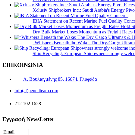
Xclusiv Shipbrokers Inc.: Saudi Arabia's Energy Piv
IBIA Statement on Recent Marine Fuel Quality Conc
Dry Bulk Market Loses Momentum as Freight Rates 
“Whispers Beneath the Wake: The Dry‑Cargo Ultram
Ship Recycling: European Shipowners strongly welcom
ΕΠΙΚΟΙΝΩΝΙΑ
Λ. Βουλιαγμένης 85, 16674, Γλυφάδα
info(at)pencilteam.com
212 102 1628
Εγγραφή NewsLetter
Email