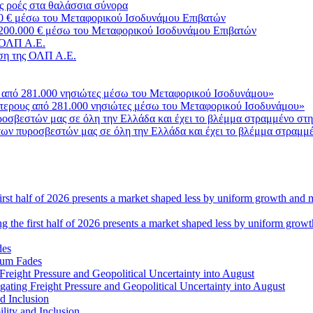
ς ροές στα θαλάσσια σύνορα
3.200.000 € μέσω του Μεταφορικού Ισοδυνάμου Επιβατών
ση της ΟΛΠ Α.Ε.
σότερους από 281.000 νησιώτες μέσω του Μεταφορικού Ισοδυνάμου»
ο των πυροσβεστών μας σε όλη την Ελλάδα και έχει το βλέμμα στραμμ
ng the first half of 2026 presents a market shaped less by uniform grow
tum Fades
ating Freight Pressure and Geopolitical Uncertainty into August
lity and Inclusion