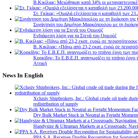
B.Κικίλιας: Μειώθηκαν κατά 34% οι μεταναστευτικέ
Στ. Γκίκας: «Ομαλά εξελίσσεται η καταβολή των 2
Συνάντηση του Δημήτρη Μαρκόπουλου με τη διοίκη
Ενδιάμεση λύση για τα Στενά του Ορμούζ
Β. Κικίλιας: «Πάνω από 23,2 εκατ. ευρώ σε περισ
Κορκίδης: Το Ε.Β.Ε.Π. αναγνωρίζει το τιτάνιο έργ
Αττική
News In English
Xclusiv Shipbrokers, Inc.: Global crude oil trade duri
redistribution of supply
Dry Bulk Market Stuck in Neutral as Freight Momen
Handysize & Ultramax Markets at a Crossroads: Navig
PPA S.A. Receives Double Recognition for Sustainabi