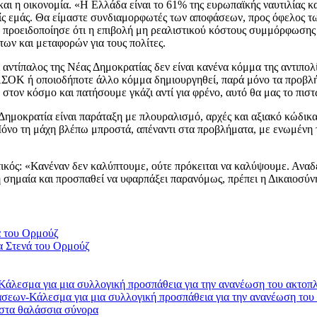
αι η οικονομία. «Η Ελλάδα είναι το 61% της ευρωπαϊκής ναυτιλίας κ
ς εμάς. Θα είμαστε συνδιαμορφωτές των αποφάσεων, προς όφελος τω
α, προειδοποίησε ότι η επιβολή μη ρεαλιστικού κόστους συμμόρφωσης
των και μεταφορών για τους πολίτες.
ι αντίπαλος της Νέας Δημοκρατίας δεν είναι κανένα κόμμα της αντιπο
ΑΣΟΚ ή οποιοδήποτε άλλο κόμμα δημιουργηθεί, παρά μόνο τα προβλή
στον κόσμο και πατήσουμε γκάζι αντί για φρένο, αυτό θα μας το πιστ
ημοκρατία είναι παράταξη με πλουραλισμό, αρχές και αξιακό κώδικα
Μόνο τη μάχη βλέπω μπροστά, απέναντι στα προβλήματα, με ενωμένη 
τικός: «Κανέναν δεν καλύπτουμε, ούτε πρόκειται να καλύψουμε. Ανα
 σημαία και προσπαθεί να υφαρπάξει παρανόμως, πρέπει η Δικαιοσύνη
α Στενά του Ορμούζ
σεων-Κάλεσμα για μια συλλογική προσπάθεια για την ανανέωση του