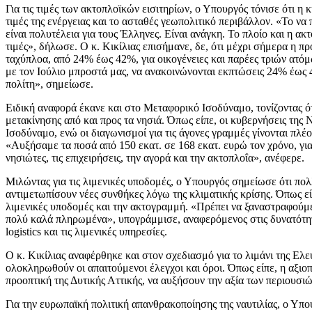
Για τις τιμές των ακτοπλοϊκών εισιτηρίων, ο Υπουργός τόνισε ότι η
τιμές της ενέργειας και το ασταθές γεωπολιτικό περιβάλλον. «Το να 
είναι πολυτέλεια για τους Έλληνες. Είναι ανάγκη. Το πλοίο και η ακτ
τιμές», δήλωσε. Ο κ. Κικίλιας επισήμανε, δε, ότι μέχρι σήμερα η 
ταχύπλοα, από 24% έως 42%, για οικογένειες και παρέες τριών ατόμω
με τον Ιούλιο μπροστά μας, να ανακοινώνονται εκπτώσεις 24% έως 4
πολίτη», σημείωσε.
Ειδική αναφορά έκανε και στο Μεταφορικό Ισοδύναμο, τονίζοντας ότ
μετακίνησης από και προς τα νησιά. Όπως είπε, οι κυβερνήσεις τη
Ισοδύναμο, ενώ οι διαγωνισμοί για τις άγονες γραμμές γίνονται πλέο
«Αυξήσαμε τα ποσά από 150 εκατ. σε 168 εκατ. ευρώ τον χρόνο, για
νησιώτες, τις επιχειρήσεις, την αγορά και την ακτοπλοΐα», ανέφερε.
Μιλώντας για τις λιμενικές υποδομές, ο Υπουργός σημείωσε ότι πολ
αντιμετωπίσουν νέες συνθήκες λόγω της κλιματικής κρίσης. Όπως εί
λιμενικές υποδομές και την ακτογραμμή. «Πρέπει να ξαναστραφούμε 
πολύ καλά πληρωμένα», υπογράμμισε, αναφερόμενος στις δυνατότητες 
logistics και τις λιμενικές υπηρεσίες.
Ο κ. Κικίλιας αναφέρθηκε και στον σχεδιασμό για το λιμάνι της Ελ
ολοκληρωθούν οι απαιτούμενοι έλεγχοι και όροι. Όπως είπε, η αξι
προοπτική της Δυτικής Αττικής, να αυξήσουν την αξία των περιουσι
Για την ευρωπαϊκή πολιτική απανθρακοποίησης της ναυτιλίας, ο Υπο