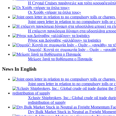
Η Crystal Cruises παράγγειλε και τρίτο κρουαζιερόπλ
Οι Χούθι «πήραν τα όπλα τους»
Joint open letter in relation to no compulsory tolls or
Η επόμενη παγκόσμια δύναμη στα υδροπλάνα μπορε
Ρήνος και Δούναβης «αλλάζουν» τα logistics
Ορμούζ: Κοντά σε συμφωνία Ιράν – Ομάν – «αγκάθι» 
Μείωσε ξανά τα βυθίσματα ο Παναμάς
News In English
Joint open letter in relation to no compulsory tolls or
Xclusiv Shipbrokers, Inc.: Global crude oil trade duri
redistribution of supply
Dry Bulk Market Stuck in Neutral as Freight Momen