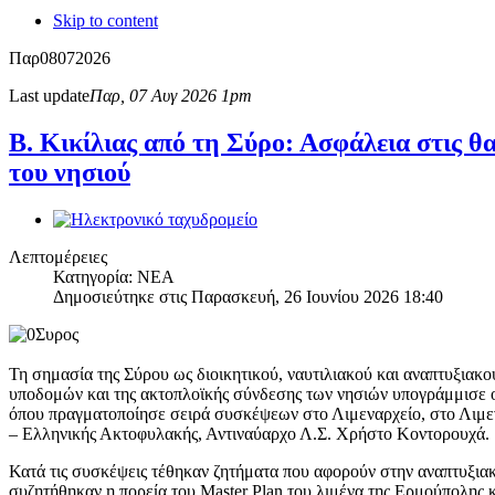
Skip to content
Παρ
08
07
2026
Last update
Παρ, 07 Αυγ 2026 1pm
Β. Κικίλιας από τη Σύρο: Ασφάλεια στις θ
του νησιού
Λεπτομέρειες
Κατηγορία: ΝΕΑ
Δημοσιεύτηκε στις Παρασκευή, 26 Ιουνίου 2026 18:40
Τη σημασία της Σύρου ως διοικητικού, ναυτιλιακού και αναπτυξιακ
υποδομών και της ακτοπλοϊκής σύνδεσης των νησιών υπογράμμισε ο 
όπου πραγματοποίησε σειρά συσκέψεων στο Λιμεναρχείο, στο Λιμε
– Ελληνικής Ακτοφυλακής, Αντιναύαρχο Λ.Σ. Χρήστο Κοντορουχά.
Κατά τις συσκέψεις τέθηκαν ζητήματα που αφορούν στην αναπτυξιακ
συζητήθηκαν η πορεία του Master Plan του λιμένα της Ερμούπολης 