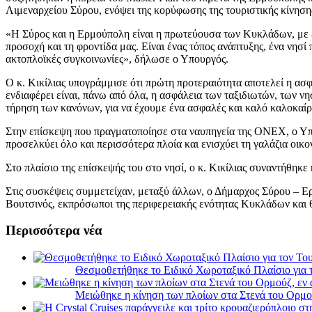
Λιμεναρχείου Σύρου, ενόψει της κορύφωσης της τουριστικής κίνηση
«Η Σύρος και η Ερμούπολη είναι η πρωτεύουσα των Κυκλάδων, με ένα
προσοχή και τη φροντίδα μας. Είναι ένας τόπος ανάπτυξης, ένα νησί
ακτοπλοϊκές συγκοινωνίες», δήλωσε ο Υπουργός.
Ο κ. Κικίλιας υπογράμμισε ότι πρώτη προτεραιότητα αποτελεί η ασ
ενδιαφέρει είναι, πάνω από όλα, η ασφάλεια των ταξιδιωτών, των ν
τήρηση των κανόνων, για να έχουμε ένα ασφαλές και καλό καλοκαίρι
Στην επίσκεψη που πραγματοποίησε στα ναυπηγεία της ONEX, ο Υπ
προσελκύει όλο και περισσότερα πλοία και ενισχύει τη γαλάζια οικο
Στο πλαίσιο της επίσκεψής του στο νησί, ο κ. Κικίλιας συναντήθηκ
Στις συσκέψεις συμμετείχαν, μεταξύ άλλων, ο Δήμαρχος Σύρου – 
Βουτσινός, εκπρόσωποι της περιφερειακής ενότητας Κυκλάδων και θ
Περισσότερα νέα
Θεσμοθετήθηκε το Ειδικό Χωροταξικό Πλαίσιο για 
Μειώθηκε η κίνηση των πλοίων στα Στενά του Ορμο