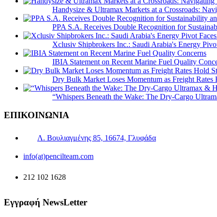
Handysize & Ultramax Markets at a Crossroads: Navig
PPA S.A. Receives Double Recognition for Sustainabi
Xclusiv Shipbrokers Inc.: Saudi Arabia's Energy Piv
IBIA Statement on Recent Marine Fuel Quality Conc
Dry Bulk Market Loses Momentum as Freight Rates 
“Whispers Beneath the Wake: The Dry‑Cargo Ultram
ΕΠΙΚΟΙΝΩΝΙΑ
Λ. Βουλιαγμένης 85, 16674, Γλυφάδα
info(at)pencilteam.com
212 102 1628
Εγγραφή NewsLetter