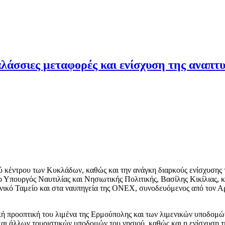
αλάσσιες μεταφορές και ενίσχυση της αναπτ
ού κέντρου των Κυκλάδων, καθώς και την ανάγκη διαρκούς ενίσχυσης 
Υπουργός Ναυτιλίας και Νησιωτικής Πολιτικής, Βασίλης Κικίλιας, κα
νικό Ταμείο και στα ναυπηγεία της ONEX, συνοδευόμενος από τον Α
ή προοπτική του λιμένα της Ερμούπολης και των λιμενικών υποδομών
και άλλων τουριστικών υποδομών του νησιού, καθώς και η ενίσχυση 