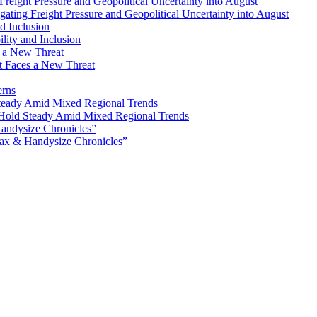
ating Freight Pressure and Geopolitical Uncertainty into August
lity and Inclusion
ot Faces a New Threat
erns
Hold Steady Amid Mixed Regional Trends
ax & Handysize Chronicles”