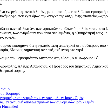
ς.
 ενεργό, σημαντικό λιμάνι, με τουρισμό, ακτοπλοΐα και εμπορική κί
 πανέμορφο, που έχει όμως την ανάγκη της αυξημένης εποπτείας ως προ
φάλεια των ταξιδιωτών, των νησιωτών και όλων όσοι βρίσκονται στα λ
ησιωτών, των ανθρώπων που είναι στα λιμάνια, η εξυπηρέτησή τους με
», τόνισε.
ουργός επισήμανε ότι η εγκατάσταση απασχολεί περισσότερους από 
νομία, δίνοντας σημαντική αναπτυξιακή πνοή στο νησί.
ε και με τον Σεβασμιότατο Μητροπολίτη Σύρου, κ.κ. Δωρόθεο Β΄.
Ερμούπολης, Αλέξης Αθανασίου, ο Πρόεδρος του Δημοτικού Λιμενικού
εσμικοί φορείς.
τον Τουρισμό
ύζ, εν αναμονή αποτελεσμάτων των συνομιλιών Ιράν - Ομάν