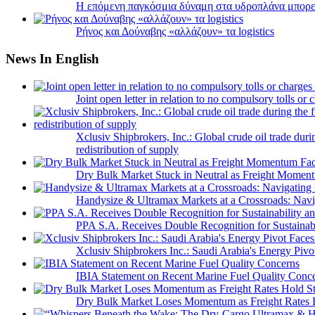
Η επόμενη παγκόσμια δύναμη στα υδροπλάνα μπορε
Ρήνος και Δούναβης «αλλάζουν» τα logistics
News In English
Joint open letter in relation to no compulsory tolls or
Xclusiv Shipbrokers, Inc.: Global crude oil trade duri
redistribution of supply
Dry Bulk Market Stuck in Neutral as Freight Momen
Handysize & Ultramax Markets at a Crossroads: Navig
PPA S.A. Receives Double Recognition for Sustainabi
Xclusiv Shipbrokers Inc.: Saudi Arabia's Energy Piv
IBIA Statement on Recent Marine Fuel Quality Conc
Dry Bulk Market Loses Momentum as Freight Rates 