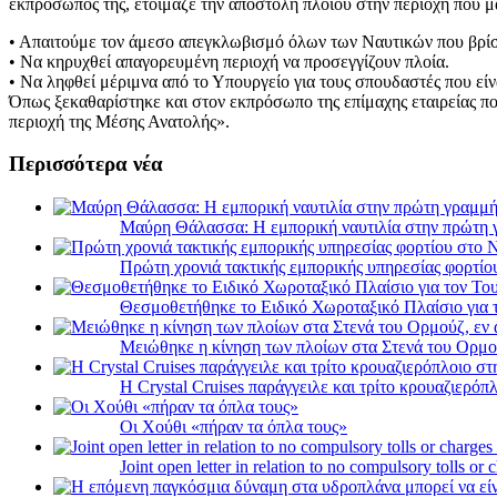
εκπρόσωπος της, ετοίμαζε την αποστολή πλοίου στην περιοχή που μα
• Απαιτούμε τον άμεσο απεγκλωβισμό όλων των Ναυτικών που βρίσ
• Να κηρυχθεί απαγορευμένη περιοχή να προσεγγίζουν πλοία.
• Να ληφθεί μέριμνα από το Υπουργείο για τους σπουδαστές που είν
Όπως ξεκαθαρίστηκε και στον εκπρόσωπο της επίμαχης εταιρείας πο
περιοχή της Μέσης Ανατολής».
Περισσότερα νέα
Μαύρη Θάλασσα: Η εμπορική ναυτιλία στην πρώτη 
Πρώτη χρονιά τακτικής εμπορικής υπηρεσίας φορτί
Θεσμοθετήθηκε το Ειδικό Χωροταξικό Πλαίσιο για 
Μειώθηκε η κίνηση των πλοίων στα Στενά του Ορμο
Η Crystal Cruises παράγγειλε και τρίτο κρουαζιερόπλ
Οι Χούθι «πήραν τα όπλα τους»
Joint open letter in relation to no compulsory tolls or