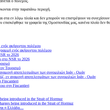
ίνεται ο πόλεμος.
κονται στην παραπάνω περιοχή.
αι στα εν λόγω πλοία και δεν μπορούν να επιστρέψουν να συνεχίσουν
υ επισκέφθηκε τα γραφεία της Ομοσπονδίας μας, κανένα πλοίο δεν θα
γραμμή ενός ακήρυχτου πολέμου
ου στο NSR το 2026
τον Τουρισμό
ύζ, εν αναμονή αποτελεσμάτων των συνομιλιών Ιράν - Ομάν
οιο στη Fincantieri
 charges being introduced in the Strait of Hormuz