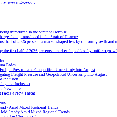
ί να είναι η Ελλάδα…
 charges being introduced in the Strait of Hormuz
ng the first half of 2026 presents a market shaped less by uniform grow
tum Fades
ating Freight Pressure and Geopolitical Uncertainty into August
lity and Inclusion
ot Faces a New Threat
erns
Hold Steady Amid Mixed Regional Trends