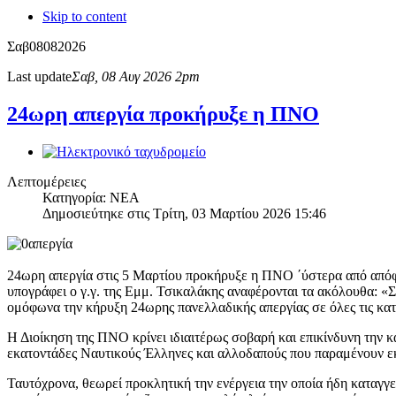
Skip to content
Σαβ
08
08
2026
Last update
Σαβ, 08 Αυγ 2026 2pm
24ωρη απεργία προκήρυξε η ΠΝΟ
Λεπτομέρειες
Κατηγορία: ΝΕΑ
Δημοσιεύτηκε στις Τρίτη, 03 Μαρτίου 2026 15:46
24ωρη απεργία στις 5 Μαρτίου προκήρυξε η ΠΝΟ ΄ύστερα από απόφ
υπογράφει ο γ.γ. της Εμμ. Τσικαλάκης αναφέρονται τα ακόλουθα: 
ομόφωνα την κήρυξη 24ωρης πανελλαδικής απεργίας σε όλες τις κατ
Η Διοίκηση της ΠΝΟ κρίνει ιδιαιτέρως σοβαρή και επικίνδυνη την 
εκατοντάδες Ναυτικούς Έλληνες και αλλοδαπούς που παραμένουν ε
Ταυτόχρονα, θεωρεί προκλητική την ενέργεια την οποία ήδη καταγγ