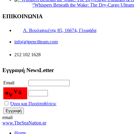
“Whispers Beneath the Wake: The Dry‑Cargo Ultram
ΕΠΙΚΟΙΝΩΝΙΑ
Λ. Βουλιαγμένης 85, 16674, Γλυφάδα
info(at)pencilteam.com
212 102 1628
Εγγραφή NewsLetter
Email
Όροι και Προϋποθέσεις
email
www.TheSeaNation.gr
Home