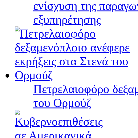
ενίσχυση της παραγω
εξυπηρέτησης
Πετρελαιοφόρο δεξαμ
του Ορμούζ